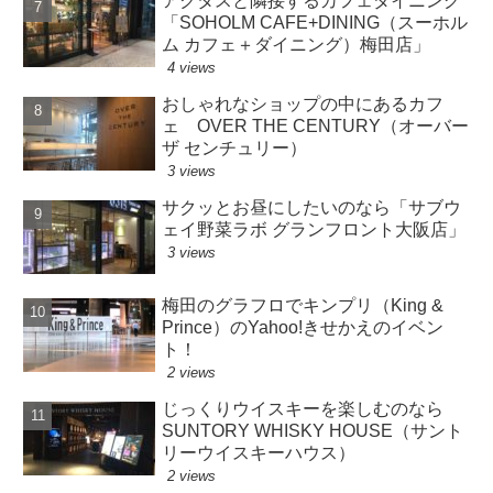
アクタスと隣接するカフェダイニング
「SOHOLM CAFE+DINING（スーホル
ム カフェ＋ダイニング）梅田店」
4 views
おしゃれなショップの中にあるカフ
ェ OVER THE CENTURY（オーバー
ザ センチュリー）
3 views
サクッとお昼にしたいのなら「サブウ
ェイ野菜ラボ グランフロント大阪店」
3 views
梅田のグラフロでキンプリ（King &
Prince）のYahoo!きせかえのイベン
ト！
2 views
じっくりウイスキーを楽しむのなら
SUNTORY WHISKY HOUSE（サント
リーウイスキーハウス）
2 views