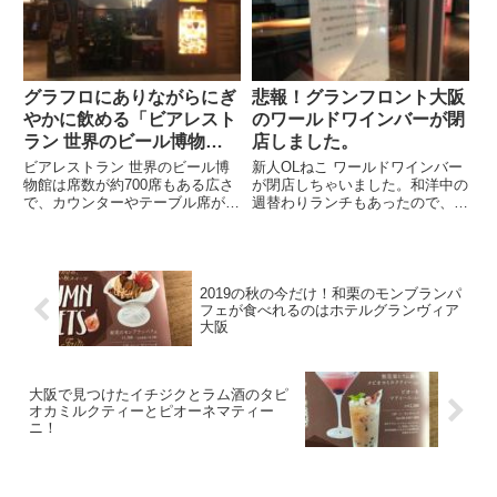
なら熱くなれること間違いな...
るんですね。 天井が高くガラス
壁で開放的な空間です。 席もテ
ー...
グラフロにありながらにぎ
悲報！グランフロント大阪
やかに飲める「ビアレスト
のワールドワインバーが閉
ラン 世界のビール博物
店しました。
館」
ビアレストラン 世界のビール博
新人OLねこ ワールドワインバー
物館は席数が約700席もある広さ
が閉店しちゃいました。和洋中の
で、カウンターやテーブル席があ
週替わりランチもあったので、残
り、大人も子供もワイワイ楽しむ
念です。 先輩OLねこ ワイン薫る
ことができるレストランです。
ハッシュドビーフランチがワイン
250種類を超えるビールが常時あ
屋さんらしくてお気に入りだった
り、ビールに合う各国料理も用意
のにね。
されていて、おいしくビール...
2019の秋の今だけ！和栗のモンブランパ
フェが食べれるのはホテルグランヴィア
大阪
大阪で見つけたイチジクとラム酒のタピ
オカミルクティーとピオーネマティー
ニ！