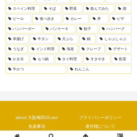
スペイン料理
そば
野菜
飲んでみた
酒
ビール
食べ歩き
カレー
丼
ピザ
ハンバーガー
パンケーキ
餃子
ハンバーグ
串揚げ
牛タン
天ぷら
鍋
しゃぶしゃぶ
うなぎ
インド料理
海老
クレープ
デザート
かき氷
もつ鍋
タイ料理
すきやき
飲茶
牛かつ
れんこん
about 大阪梅田OLsen
プライバシーポリシー
免責事項
著作権について
Copyright © 2018 大阪梅田OLsen All Rights Reserved.