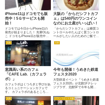
iPhone11はドコモでも販
大阪の「からだシフトカフ
売中！5Ｇサービスも開
ェ」は540円のワンコイン
始！
なのにお土産がいっぱい！
ドコモでは今日からiPhone11の
「からだシフトカフェ」は糖質コ
発売が始まりました！ 先輩OLね
ントロールやたんぱく質コントロ
こ ドコモもiPhone11が販売中な
ールがしたい人のためのご飯で、
のよ。 新人OLねこ 5Gの時代が
実はたくさんのレトルド食品が出
北館
北館
やってきたのね。 新人OLねこ ド
ているんです。 だからこそ、気
コモは家族にスマホを紹介したら
軽に取り入れることができるんで
特典があるようよ。でも9月30日
すね。 からだシフトカフェで食
まで...
べてみた！ 10月29日まで期...
意識高い系のカフェ
今年も開催！うめきた鉄道
「CAFE Lab.（カフェラ
フェスタ2020
ボ）」
大型鉄道イベント『うめきた鉄道
フェスタ2020』が北館1Fナレッ
カフェラボはくつろぎと学びがあ
ジプラザ、北館5Fで今年も開催
るコミュニケーションカフェで
されます。 2/22（土）・
す。 カフェラボのあるところは
23（日・祝）の2日間だけのイベ
ナレッジキャピタル内で、知的創
ントなのですが、関西の鉄道会社
北館
グランフロント大阪
造・交流の場としてコミュニケー
9社が集結するので、鉄道ファン
ションができるように作られてい