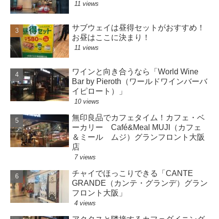
11 views
サブウェイは昼得セットがおすすめ！
お昼はここに決まり！
11 views
ワインと向き合うなら「World Wine
Bar by Pieroth（ワールドワインバーバ
イピロート）」
10 views
無印良品でカフェタイム！カフェ・ベ
ーカリー Café&Meal MUJI（カフェ
＆ミール ムジ）グランフロント大阪
店
7 views
チャイでほっこりできる「CANTE
GRANDE（カンテ・グランデ）グラン
フロント大阪」
4 views