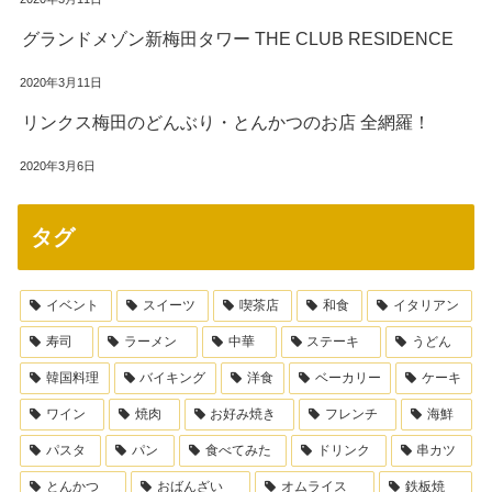
グランドメゾン新梅田タワー THE CLUB RESIDENCE
2020年3月11日
リンクス梅田のどんぶり・とんかつのお店 全網羅！
2020年3月6日
タグ
イベント
スイーツ
喫茶店
和食
イタリアン
寿司
ラーメン
中華
ステーキ
うどん
韓国料理
バイキング
洋食
ベーカリー
ケーキ
ワイン
焼肉
お好み焼き
フレンチ
海鮮
パスタ
パン
食べてみた
ドリンク
串カツ
とんかつ
おばんざい
オムライス
鉄板焼