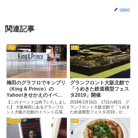
olsen
関連記事
北館
北館
梅田のグラフロでキンプリ
グランフロント大阪北館で
（King & Prince）の
「うめきた鉄道模型フェス
Yahoo!きせかえのイベン
タ2019」開催
ト！
【このイベントは終了いたしまし
2019年2月16日、17日の両日、グ
た】 大阪梅田にあるグランフロ
ランフロント大阪北館で「うめき
ント大阪の北館のイベント広場で
た鉄道模型フェスタ2019」が開
キンプリ（King & Prince）の
催されます。 当日は鉄道体験コ
ニュース
北館
Yahoo!きせかえイベントが行わ
ーナーもあって、シミュレーター
れていました！ 広場にはコーナ
で運転体験もできるので鉄道好き
ーが設けられていて、「King &
はたまりませんね。 鉄道ファン
Princ...
は一見の価値ありです...