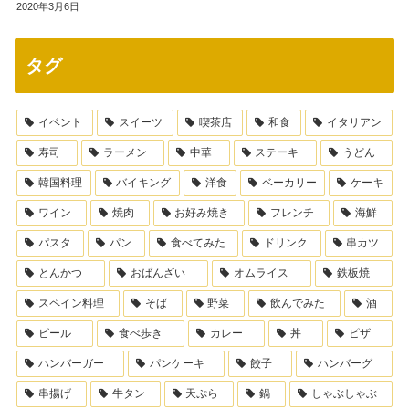
2020年3月6日
タグ
イベント
スイーツ
喫茶店
和食
イタリアン
寿司
ラーメン
中華
ステーキ
うどん
韓国料理
バイキング
洋食
ベーカリー
ケーキ
ワイン
焼肉
お好み焼き
フレンチ
海鮮
パスタ
パン
食べてみた
ドリンク
串カツ
とんかつ
おばんざい
オムライス
鉄板焼
スペイン料理
そば
野菜
飲んでみた
酒
ビール
食べ歩き
カレー
丼
ピザ
ハンバーガー
パンケーキ
餃子
ハンバーグ
串揚げ
牛タン
天ぷら
鍋
しゃぶしゃぶ