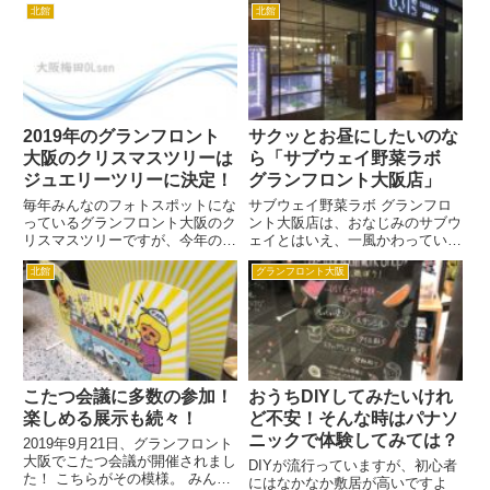
北館
北館
2019年のグランフロント
サクッとお昼にしたいのな
大阪のクリスマスツリーは
ら「サブウェイ野菜ラボ
ジュエリーツリーに決定！
グランフロント大阪店」
毎年みんなのフォトスポットにな
サブウェイ野菜ラボ グランフロ
っているグランフロント大阪のク
ント大阪店は、おなじみのサブウ
リスマスツリーですが、今年のツ
ェイとはいえ、一風かわってい
リーを一足先にお知らせします！
て、お店で栽培している植物工場
北館
グランフロント大阪
ベルギーの世界的イルミネーショ
でとれた出来立て野菜が食べられ
ンメーカーが手掛けるツリーが見
るサブウェイなんです。 ここで
られる！ 今年のグランフロント
まるでインテリアのように栽培さ
大阪のクリスマスツリーは『G...
れている野菜は、種から作られて
い...
こたつ会議に多数の参加！
おうちDIYしてみたいけれ
楽しめる展示も続々！
ど不安！そんな時はパナソ
ニックで体験してみては？
2019年9月21日、グランフロント
大阪でこたつ会議が開催されまし
DIYが流行っていますが、初心者
た！ こちらがその模様。 みんな
にはなかなか敷居が高いですよ