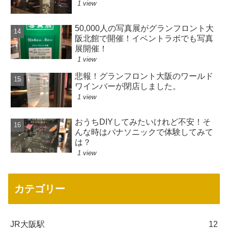
1 view
50,000人の写真展がグランフロント大
阪北館で開催！イベントラボでも写真
展開催！
1 view
悲報！グランフロント大阪のワールド
ワインバーが閉店しました。
1 view
おうちDIYしてみたいけれど不安！そ
んな時はパナソニックで体験してみて
は？
1 view
カテゴリー
JR大阪駅
12