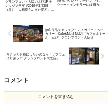
2019」が3月3日に開催
物館のあるワイン専門店です。
グランフロント大阪の北館1F ナ
ウォークインセラーには35カ国
レッジプラザで2019年3月3日
250種以上の2000本のワインを常
（日）「大相撲うめきた場所」が
備しているので、シーズン毎にシ
開催されます。 昨年は5000人も
ニアソムリエがおすすめワインを
の人がやってきた、もう春の風物
厳選してくれるんですよ。 だか
詩のようになっているうめきた場
ら、40種以上のワインが...
所ですが、今年は嘉風や琴奨菊な
どの⼈気⼒⼠が来場予定...
無印良品でカフェタイム！カフェ・ベー
カリー Café&Meal MUJI（カフェ＆ミー
ル ムジ）グランフロント大阪店
サクッとお昼にしたいのなら「サブウェ
イ野菜ラボ グランフロント大阪店」
コメント
コメントを書き込む