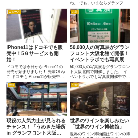
こたつでぬくぬくしながら関西の
ね。 でも、いまならグランフロ
未来について話し合いました！
ント大阪のパナソニックセンター
先輩OLねこ 不思議な光景よね
ニュース
北館
でDIYの体験をすることができる
え。でも、関西らしい？ 万博マ
んです。 これなら初心者でも安
ニアのお宝グッズの展示...
心ですね。 先輩OLねこ 参加無料
もあるから、気軽に行って...
iPhone11はドコモでも販
50,000人の写真展がグラン
売中！5Ｇサービスも開
フロント大阪北館で開催！
始！
イベントラボでも写真展開
催！
ドコモでは今日からiPhone11の
50,000人の写真展をグランフロン
発売が始まりました！ 先輩OLね
ト大阪北館で開催しました。 イ
こ ドコモもiPhone11が販売中な
ベントラボでも写真展開催中で
のよ。 新人OLねこ 5Gの時代が
す。 新人OLねこ 会場にはずらっ
北館
北館
やってきたのね。 新人OLねこ ド
と写真が並びます。風景から人物
コモは家族にスマホを紹介したら
から色々とあり、見応えバッチリ
特典があるようよ。でも9月30日
ですよ。 先輩OLねこ 会場には絆
まで...
ポストも。作品出品...
現役の人気力士が見られる
世界のワインを楽しみたい
チャンス！「うめきた場所
「世界のワイン博物館」
in グランフロント大阪
世界のワイン博物館はワインの博