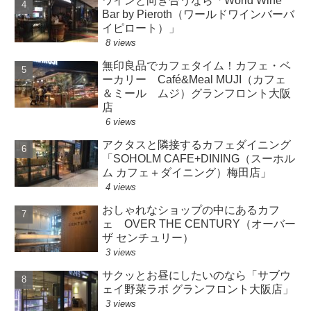
ワインと向き合うなら「World Wine
Bar by Pieroth（ワールドワインバーバ
イピロート）」
8 views
無印良品でカフェタイム！カフェ・ベ
ーカリー Café&Meal MUJI（カフェ
＆ミール ムジ）グランフロント大阪
店
6 views
アクタスと隣接するカフェダイニング
「SOHOLM CAFE+DINING（スーホル
ム カフェ＋ダイニング）梅田店」
4 views
おしゃれなショップの中にあるカフ
ェ OVER THE CENTURY（オーバー
ザ センチュリー）
3 views
サクッとお昼にしたいのなら「サブウ
ェイ野菜ラボ グランフロント大阪店」
3 views