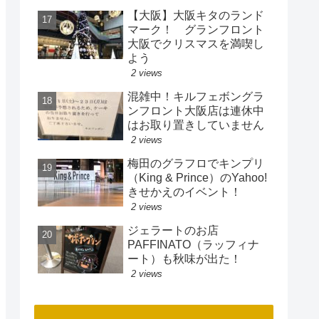
【大阪】大阪キタのランド
マーク！ グランフロント
大阪でクリスマスを満喫し
よう
2 views
混雑中！キルフェボングラ
ンフロント大阪店は連休中
はお取り置きしていません
2 views
梅田のグラフロでキンプリ
（King & Prince）のYahoo!
きせかえのイベント！
2 views
ジェラートのお店
PAFFINATO（ラッフィナ
ート）も秋味が出た！
2 views