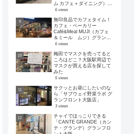
ム カフェ＋ダイニング）梅
田店」
6 views
無印良品でカフェタイム！
カフェ・ベーカリー
Café&Meal MUJI（カフェ
＆ミール ムジ）グランフ
ロント大阪店
6 views
梅田でマスクを売ってると
ころはどこ？大阪駅周辺で
マスクが買える店を探して
みた
5 views
サクッとお昼にしたいのな
ら「サブウェイ野菜ラボ グ
ランフロント大阪店」
3 views
チャイでほっこりできる
「CANTE GRANDE（カン
テ・グランデ）グランフロ
ント大阪」