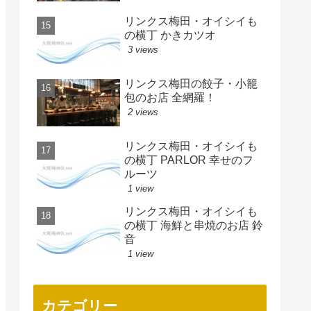
リンクス梅田・オイシイも
の横丁 かきカツオ
3 views
リンクス梅田の餃子・小籠
包のお店 全網羅！
2 views
リンクス梅田・オイシイも
の横丁 PARLOR 幸せのフ
ルーツ
1 view
リンクス梅田・オイシイも
の横丁 海鮮と串焼のお店 鈴
音
1 view
カテゴリー