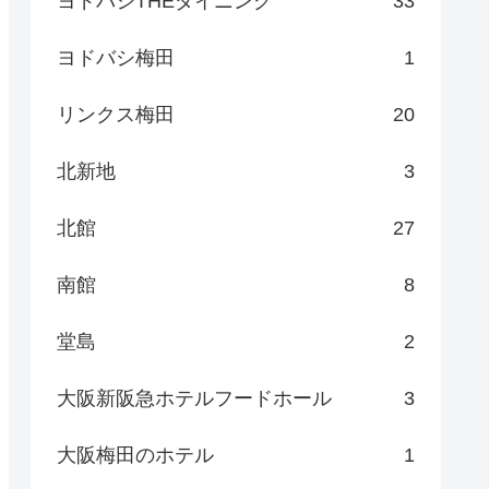
ヨドバシTHEダイニング
33
ヨドバシ梅田
1
リンクス梅田
20
北新地
3
北館
27
南館
8
堂島
2
大阪新阪急ホテルフードホール
3
大阪梅田のホテル
1