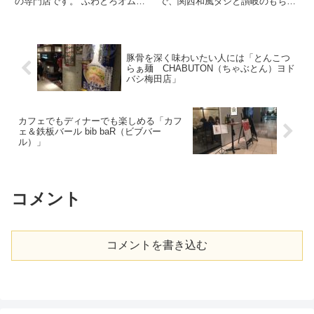
の専門店です。 ふわとろオムラ
で、関西和風ダシと讃岐のもちも
イスが大人気のお店で、定番の昔
ち麺が自慢のうどん屋さんです。
ながらのオムライスから和･洋･
名物はちく玉天ぶっかけ、釜た
中の味わいが楽しめる約40種類
ま、天ぷらうどん、カレーうどん
の創作メニューが連なります。
です。 特にちく玉天ぶっかけう
ケチャップ、トマト、デミグラ
どんは大阪讃岐うどんの代名詞
豚骨を深く味わいたい人には「とんこつ
ス...
と...
らぁ麺 CHABUTON（ちゃぶとん）ヨド
バシ梅田店」
カフェでもディナーでも楽しめる「カフ
ェ＆鉄板バール bib baR（ビブバー
ル）」
コメント
コメントを書き込む