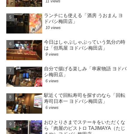
11 views
ランチにも使える「酒房 うおまん ヨ
ドバシ梅田店」
10 views
今日はしゃぶしゃぶっていう気分の時
は「但馬屋 ヨドバシ梅田店」
9 views
自分で揚げる楽しみ「串家物語 ヨドバ
シ梅田店」
6 views
駅近くで回転寿司を探すのなら「回転
寿司日本一 ヨドバシ梅田店」
6 views
おひとりさまでステーキをいただくな
ら「肉屋のビストロ TAJIMAYA（たじ