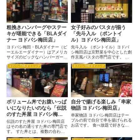
粗挽きハンバーグやステー
女子好みのパスタが揃う
キが堪能できる「BLAダイ
「先斗入ル （ポントイ
ナー ヨドバシ梅田店」
ル）ヨドバシ梅田店」
ヨドバシ梅田・BLAダイナー（ビ
先斗入ル （ポントイル）ヨドバ
ーエルエーダイナー）はアメリカ
シ梅田店は京野菜を中心とした創
サイズのビックなハンバーガーと
作京風パスタの専門店です。 先
がっつりステーキが食べられるお
斗の名前は京都の先斗町からつけ
ヨドバシTHEダイニング
ヨドバシTHEダイニング
店です。 BLAダイナーはすべて
られていて、江戸時代からお茶屋
店内仕込みなので、ハンバーガー
や旅籠で栄え、今なお町屋が残る
のパテも200ｇ越えの半端のない
の京都の一大観光スポットでもあ
サイズです。 ステーキも...
ります。 そんな京都におい
て、...
ボリューム丼でお腹いっぱ
自分で揚げる楽しみ「串家
いになりたいのなら「伝説
物語 ヨドバシ梅田店」
のすた丼屋 ヨドバシ梅田
串家物語 ヨドバシ梅田店はテー
店」
ブルの前で自分で串を揚げられる
伝説のすた丼屋 ヨドバシ梅田店
お店です。 食べ放題で好きなだ
はその名の通りすた丼の専門店で
け食べられるのがうれしいです
す。 すた丼とは、複数の合わせ
ね。 でも、串家物語はそれだけ
醤油をベースにニンニクを合わせ