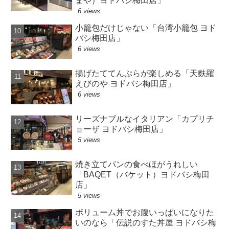
まや）ヨドバシ梅田店」
6 views
小籠包だけじゃない「台湾小籠包 ヨド
バシ梅田店」
6 views
揚げたててんぷらが楽しめる「天麩羅
えびのや ヨドバシ梅田店」
6 views
リーズナブルなイタリアン「カプリチ
ョーザ ヨドバシ梅田店」
5 views
焼き立てパンの食べほがうれしい
「BAQET（バケット）ヨドバシ梅田
店」
5 views
ボリューム丼でお腹いっぱいになりた
いのなら「伝説のすた丼屋 ヨドバシ梅