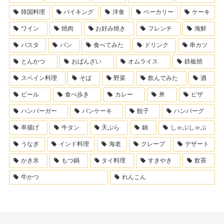
韓国料理
バイキング
洋食
ベーカリー
ケーキ
ワイン
焼肉
お好み焼き
フレンチ
海鮮
パスタ
パン
食べてみた
ドリンク
串カツ
とんかつ
おばんざい
オムライス
鉄板焼
スペイン料理
そば
野菜
飲んでみた
酒
ビール
食べ歩き
カレー
丼
ピザ
ハンバーガー
パンケーキ
餃子
ハンバーグ
串揚げ
牛タン
天ぷら
鍋
しゃぶしゃぶ
うなぎ
インド料理
海老
クレープ
デザート
かき氷
もつ鍋
タイ料理
すきやき
飲茶
牛かつ
れんこん