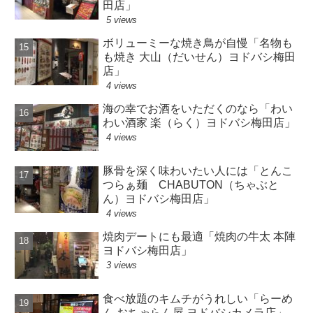
田店」
5 views
ボリューミーな焼き鳥が自慢「名物も
も焼き 大山（だいせん）ヨドバシ梅田
店」
4 views
海の幸でお酒をいただくのなら「わい
わい酒家 楽（らく）ヨドバシ梅田店」
4 views
豚骨を深く味わいたい人には「とんこ
つらぁ麺 CHABUTON（ちゃぶと
ん）ヨドバシ梅田店」
4 views
焼肉デートにも最適「焼肉の牛太 本陣
ヨドバシ梅田店」
3 views
食べ放題のキムチがうれしい「らーめ
ん おちゃらん屋 ヨドバシカメラ店」