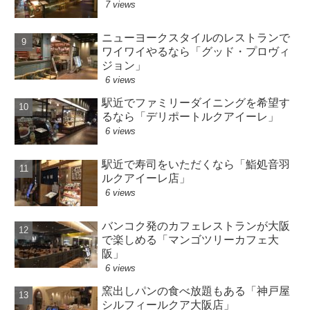
7 views
ニューヨークスタイルのレストランで
ワイワイやるなら「グッド・プロヴィ
ジョン」
6 views
駅近でファミリーダイニングを希望す
るなら「デリポートルクアイーレ」
6 views
駅近で寿司をいただくなら「鮨処音羽
ルクアイーレ店」
6 views
バンコク発のカフェレストランが大阪
で楽しめる「マンゴツリーカフェ大
阪」
6 views
窯出しパンの食べ放題もある「神戸屋
シルフィールクア大阪店」