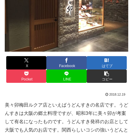
X
Facebook
はてブ
Pocket
LINE
コピー
2018.12.19
美々卯梅田ルクア店といえばうどんすきの名店です。うど
んすきは大阪の郷土料理ですが、昭和3年に美々卯が考案
して有名になったものです。うどんすき発祥のお店として
大阪でも人気のお店です。関西らしいコシの強いうどんと