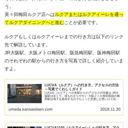
う。
美々卯梅田ルクア店へは
ルクアまたはルクアイーレを通っ
てルクアダイニングへと進む
ことが必要です。
ルクアもしくはルクアイーレまでの行き方は以下のリンク
先で解説しています。
JR大阪駅、大阪メトロ梅田駅、阪急梅田駅、阪神梅田駅
のそれぞれの駅からの行き方を写真で詳しく紹介していま
すよ。
LUCUA（ルクア）への行き方、アクセスの方法
～写真でくわしくガイド
LUCUA（ルクア）への各駅からのアクセスの印象は JR大
阪駅は近くて、道もわかりやすい 大阪メトロ御堂筋線の梅
田駅は地下を経由するのでちょっと見通しが悪いけど近い
阪神梅田駅からは地下からJR大阪駅中央口の前を通って行
くことになるので少し...
umeda.kansaiolsen.com
2018.11.30
LUCUA1100（ルクアイーレ）への行き方、アク