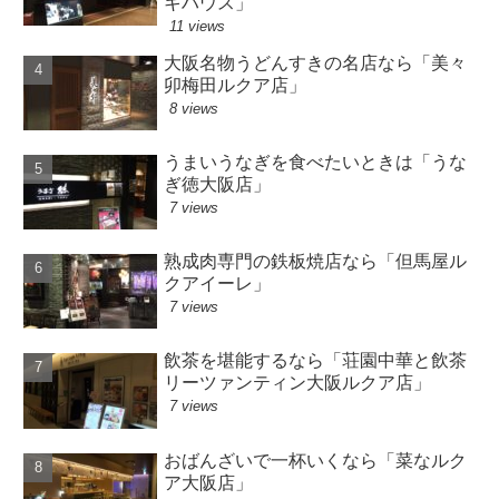
キハウス」
11 views
大阪名物うどんすきの名店なら「美々
卯梅田ルクア店」
8 views
うまいうなぎを食べたいときは「うな
ぎ徳大阪店」
7 views
熟成肉専門の鉄板焼店なら「但馬屋ル
クアイーレ」
7 views
飲茶を堪能するなら「荘園中華と飲茶
リーツァンティン大阪ルクア店」
7 views
おばんざいで一杯いくなら「菜なルク
ア大阪店」