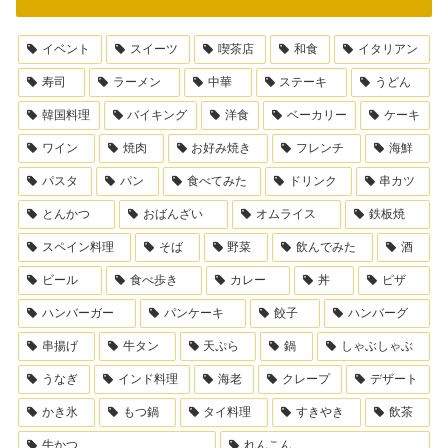
イベント
スイーツ
喫茶店
和食
イタリアン
寿司
ラーメン
中華
ステーキ
うどん
韓国料理
バイキング
洋食
ベーカリー
ケーキ
ワイン
焼肉
お好み焼き
フレンチ
海鮮
パスタ
パン
食べてみた
ドリンク
串カツ
とんかつ
おばんざい
オムライス
鉄板焼
スペイン料理
そば
野菜
飲んでみた
酒
ビール
食べ歩き
カレー
丼
ピザ
ハンバーガー
パンケーキ
餃子
ハンバーグ
串揚げ
牛タン
天ぷら
鍋
しゃぶしゃぶ
うなぎ
インド料理
海老
クレープ
デザート
かき氷
もつ鍋
タイ料理
すきやき
飲茶
牛かつ
れんこん