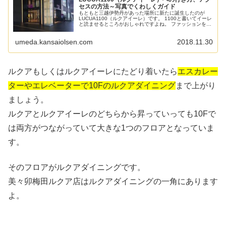
セスの方法～写真でくわしくガイド
もともと三越伊勢丹があった場所に新たに誕生したのが
LUCUA1100（ルクアイーレ）です。 1100と書いてイーレ
と読ませるところがおしゃれですよね。 ファッションを中
心とした商業ゾーンをなっていて、先行してオープンして
いたルクアと並んで大...
umeda.kansaiolsen.com
2018.11.30
ルクアもしくはルクアイーレにたどり着いたら
エスカレー
ターやエレベーターで10Fのルクアダイニング
まで上がり
ましょう。
ルクアとルクアイーレのどちらから昇っていっても10Fで
は両方がつながっていて大きな1つのフロアとなっていま
す。
そのフロアがルクアダイニングです。
美々卯梅田ルクア店はルクアダイニングの一角にあります
よ。