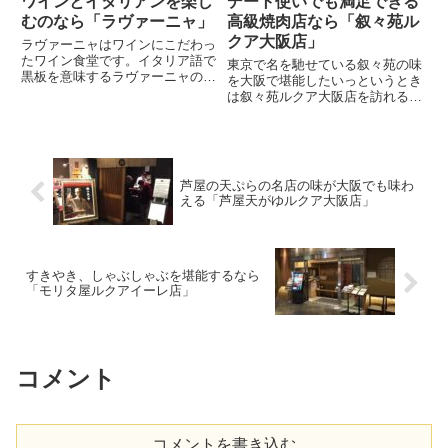
ワインとイタリアンを楽し
デート使いでも満足できる
むのなら「ラヴァーニャ」
高級焼肉店なら「叙々苑ル
クア大阪店」
ラヴァーニャはワインにこだわっ
たワイン食堂です。イタリア語で
東京で名を馳せている叙々苑の味
黒板を意味するラヴァーニャの名
を大阪で堪能したいっというとき
物は黒板いっぱいに書かれた旬の
は叙々苑ルクア大阪店を訪れると
お料理の数々です。ワイン片手に
いいでしょう。 大阪では焼き肉
おいしいタパスをおつまみにし
店は庶民的なお店も多いのです
て、買い物帰りのちょっと一杯が
が、叙々苑は高級焼き肉店として
楽しめます。 おすすめは昼バル
また違う雰囲気を持っています。
プ...
叙々苑に行ったらお肉と一緒に
芦屋の天ぷらの名店の味が大阪でも味わ
い...
える「芦屋天がゆルクア大阪店」
すきやき、しゃぶしゃぶを堪能するなら
「モリタ屋ルクアイーレ店」
コメント
コメントを書き込む