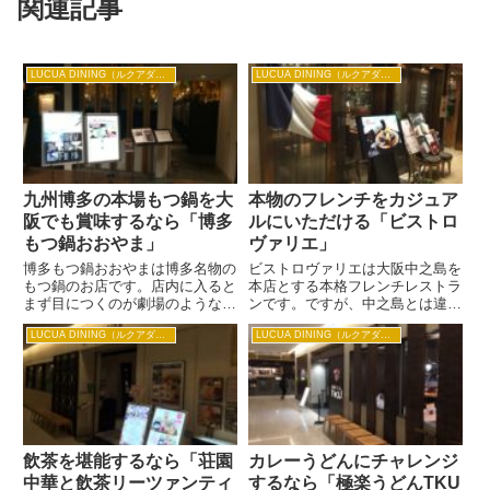
関連記事
LUCUA DINING（ルクアダイニング）
LUCUA DINING（ルクアダイニング）
九州博多の本場もつ鍋を大
本物のフレンチをカジュア
阪でも賞味するなら「博多
ルにいただける「ビストロ
もつ鍋おおやま」
ヴァリエ」
博多もつ鍋おおやまは博多名物の
ビストロヴァリエは大阪中之島を
もつ鍋のお店です。店内に入ると
本店とする本格フレンチレストラ
まず目につくのが劇場のようなゴ
ンです。ですが、中之島とは違っ
ージャスな照明、モダンな大人の
てよりカジュアルにフレンチが楽
LUCUA DINING（ルクアダイニング）
LUCUA DINING（ルクアダイニング）
落ち着いた空間が広がります。店
しめるようリーズナブルなコース
内はボックス席や個室席もあり、
があるところがポイントです。ビ
改まった席にも使えますね。 名
ストロヴァリエの高井シェフはレ
物のもつ鍋特にスープが自慢
ストラン口コミサイトでも評価
で、...
の...
飲茶を堪能するなら「荘園
カレーうどんにチャレンジ
中華と飲茶リーツァンティ
するなら「極楽うどんTKU