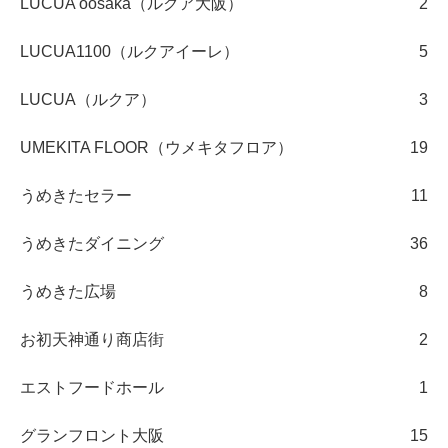
LUCUA oosaka（ルクア大阪）
2
LUCUA1100（ルクアイーレ）
5
LUCUA（ルクア）
3
UMEKITA FLOOR（ウメキタフロア）
19
うめきたセラー
11
うめきたダイニング
36
うめきた広場
8
お初天神通り商店街
2
エストフードホール
1
グランフロント大阪
15