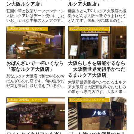
ン大阪ルクア店」
ルクア大阪店」
荘園中華と飲茶リーツァンティン
極楽うどんTKUルクア大阪店の極
大阪ルクア店はデート使いにした
楽うどんは大阪玉造でうまれたう
いおしゃれな中華の大人アジアン
どんです。国産小麦100％のもち
ダイニングです。本場一級点心師
もちの手打ちうどんに化学調味料
LUCUA DINING（ルクアダイニング）
LUCUA DINING（ルクアダイニング）
の作る本格飲茶が食べられるとこ
や保存料を使わないおいしいお出
ろがいいところです。まるでリゾ
汁がこだわりのうどん屋さんなん
ートホテルにいるかのような雰囲
ですよ。 おすすめはなんといっ
気楽しめるので、彼とのデート
てもカレーうどん。てんぷら...
の...
おばんざいで一杯いくなら
大阪らしさを堪能するなら
「菜なルクア大阪店」
「大阪新世界元祖串かつだ
るまルクア大阪店」
菜なルクア大阪店は和食中心のお
ばんざいのお店です。旬の魚やお
大阪新世界元祖串かつだるまルク
野菜も豊富に取り揃えているの
ア大阪店は大阪新世界でおなじみ
で、いろんなものを食べたい女性
の串かつ専門店です。大阪の串か
に人気のお店です。落ち着いた雰
つといえばやっぱりだるま、創業
囲気の洗練された和の空間はカウ
LUCUA DINING（ルクアダイニング）
LUCUA DINING（ルクアダイニング）
昭和4年から続いている大阪の味
ンターあり、個室ありで、いろん
はぜひ大阪に来たら食べてほしい
な集まりに使えそうです。 ラン
味ですね。 リーズナブルな価格
チ...
で1本から食べられるので、ち
ょ...