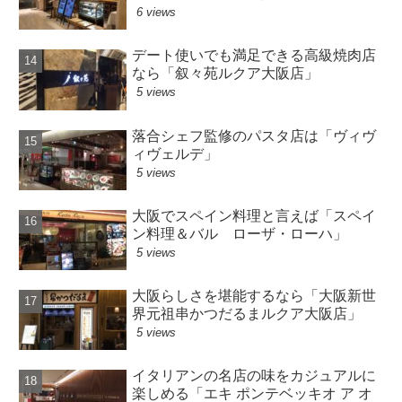
6 views
デート使いでも満足できる高級焼肉店
なら「叙々苑ルクア大阪店」
5 views
落合シェフ監修のパスタ店は「ヴィヴ
ィヴェルデ」
5 views
大阪でスペイン料理と言えば「スペイ
ン料理＆バル ローザ・ローハ」
5 views
大阪らしさを堪能するなら「大阪新世
界元祖串かつだるまルクア大阪店」
5 views
イタリアンの名店の味をカジュアルに
楽しめる「エキ ポンテベッキオ ア オ