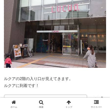
ルクアの2階の入り口が見えてきます。
ルクアに到着です！
阪急梅田からルクアへはいろんな道が考えら
れますが、このルートが一番簡単かなと思い
ホーム
検索
トップ
サイドバー