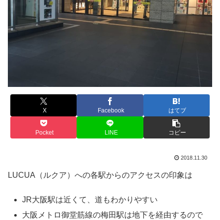
X
Facebook
はてブ
Pocket
LINE
コピー
2018.11.30
LUCUA（ルクア）への各駅からのアクセスの印象は
JR大阪駅は近くて、道もわかりやすい
大阪メトロ御堂筋線の梅田駅は地下を経由するので