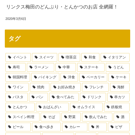
リンクス梅田のどんぶり・とんかつのお店 全網羅！
2020年3月6日
タグ
イベント
スイーツ
喫茶店
和食
イタリアン
寿司
ラーメン
中華
ステーキ
うどん
韓国料理
バイキング
洋食
ベーカリー
ケーキ
ワイン
焼肉
お好み焼き
フレンチ
海鮮
パスタ
パン
食べてみた
ドリンク
串カツ
とんかつ
おばんざい
オムライス
鉄板焼
スペイン料理
そば
野菜
飲んでみた
酒
ビール
食べ歩き
カレー
丼
ピザ