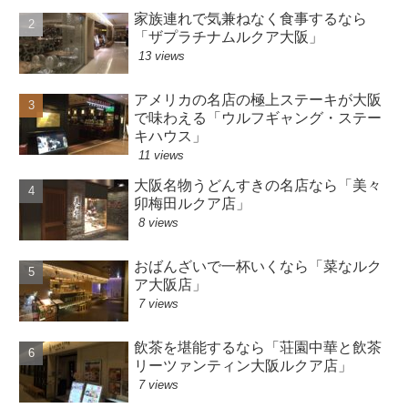
家族連れで気兼ねなく食事するなら
「ザプラチナムルクア大阪」
13 views
アメリカの名店の極上ステーキが大阪
で味わえる「ウルフギャング・ステー
キハウス」
11 views
大阪名物うどんすきの名店なら「美々
卯梅田ルクア店」
8 views
おばんざいで一杯いくなら「菜なルク
ア大阪店」
7 views
飲茶を堪能するなら「荘園中華と飲茶
リーツァンティン大阪ルクア店」
7 views