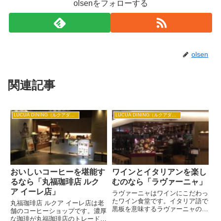
olsenをフォローする
olsen
関連記事
LUCUA DINING（ルクアダイニング）
LUCUA DINING（ルクアダイニング）
おいしいコーヒーを堪能す
ワインとイタリアンを楽し
るなら「丸福珈琲店 ルク
むのなら「ラヴァーニャ」
ア イーレ店」
ラヴァーニャはワインにこだわっ
たワイン食堂です。イタリア語で
丸福珈琲店 ルクア イーレ店は老
黒板を意味するラヴァーニャの名
舗のコーヒーショップです。濃厚
物は黒板いっぱいに書かれた旬の
な珈琲が丸福珈琲店のトレードマ