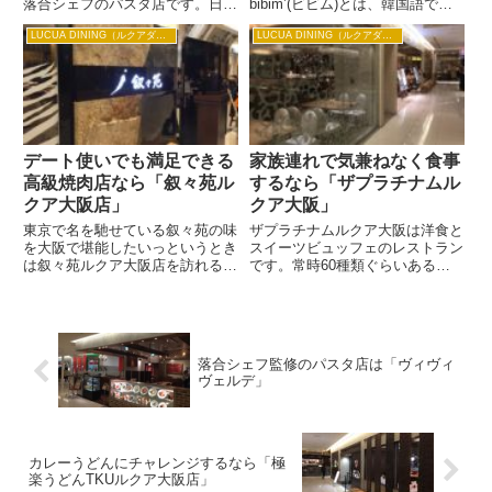
落合シェフのパスタ店です。日本
bibim’(ビビム)とは、韓国語で混
のイタリア料理第一人者といわれ
ぜるという意味で、韓国では料理
LUCUA DINING（ルクアダイニング）
LUCUA DINING（ルクアダイニング）
ている落合シェフの絶品パスタが
を混ぜて食べることでおいしくし
こちらでは手軽に味わえます。パ
ます。白を基調としたシンプルな
スタレストランは数多くあります
室内はゆったり座れるソファーも
が、本格的な味を追求したいな
あるので快適です。韓国料...
ら...
デート使いでも満足できる
家族連れで気兼ねなく食事
高級焼肉店なら「叙々苑ル
するなら「ザプラチナムル
クア大阪店」
クア大阪」
東京で名を馳せている叙々苑の味
ザプラチナムルクア大阪は洋食と
を大阪で堪能したいっというとき
スイーツビュッフェのレストラン
は叙々苑ルクア大阪店を訪れると
です。常時60種類ぐらいあるの
いいでしょう。 大阪では焼き肉
で、ちょっとずついろんなものが
店は庶民的なお店も多いのです
食べられるところがうれしいです
が、叙々苑は高級焼き肉店として
ね。ガラス張りのお店は明るくて
また違う雰囲気を持っています。
開放的です。大阪駅が一望できる
叙々苑に行ったらお肉と一緒に
のもまた人気なところです。
落合シェフ監修のパスタ店は「ヴィヴィ
い...
な...
ヴェルデ」
カレーうどんにチャレンジするなら「極
楽うどんTKUルクア大阪店」