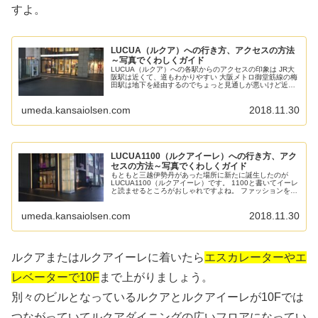
すよ。
LUCUA（ルクア）への行き方、アクセスの方法
～写真でくわしくガイド
LUCUA（ルクア）への各駅からのアクセスの印象は JR大
阪駅は近くて、道もわかりやすい 大阪メトロ御堂筋線の梅
田駅は地下を経由するのでちょっと見通しが悪いけど近い
阪神梅田駅からは地下からJR大阪駅中央口の前を通って行
くことになるので少し...
umeda.kansaiolsen.com
2018.11.30
LUCUA1100（ルクアイーレ）への行き方、アク
セスの方法～写真でくわしくガイド
もともと三越伊勢丹があった場所に新たに誕生したのが
LUCUA1100（ルクアイーレ）です。 1100と書いてイーレ
と読ませるところがおしゃれですよね。 ファッションを中
心とした商業ゾーンをなっていて、先行してオープンして
いたルクアと並んで大...
umeda.kansaiolsen.com
2018.11.30
ルクアまたはルクアイーレに着いたら
エスカレーターやエ
レベーターで10F
まで上がりましょう。
別々のビルとなっているルクアとルクアイーレが10Fでは
つながっていてルクアダイニングの広いフロアになってい