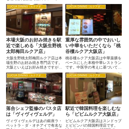
お料理の数々です。ワイン片手に
ークで、白磁のカップとソーサー
おいしいタパスをおつまみにし
LUCUA DINING（ルクアダイニング）
LUCUA DINING（ルクアダイニング）
に真っ黒な珈琲が本格派の珈琲好
て、買い物帰りのちょっと一杯が
きを魅了しています。丸福珈琲店
楽しめます。 おすすめは昼バル
ルクア イーレ店はカフェレスト
プ...
ランとして、珈琲だけでなく...
本場大阪のお好み焼きを駅
重厚な雰囲気の中でおいし
近で楽しめる「大阪生野桃
い中華をいただくなら「桃
太郎梅田ルクア店」
谷樓ルクア大阪店」
大阪生野桃太郎梅田ルクア店は本
桃谷樓ルクア大阪店は中華薬膳を
場生野のお好み焼き専門店です。
ベースにした本格中華レストラン
大阪といえばお好み焼きですが、
です。中医学の考えに基づいて考
大阪生野桃太郎梅田ルクア店では
えたメニューはおいしく食べて健
LUCUA DINING（ルクアダイニング）
LUCUA DINING（ルクアダイニング）
そんな大阪の下町庶民文化から生
康になることをメインに、旬の食
まれた元祖大阪お好み焼きが食べ
材やその季節に合わせた効能を積
られます。 おすすめはいもすじ
極的に取り入れています。北京ダ
ねぎ玉のお好み焼き。もともと
ックからふかひれの姿煮こみま
は...
で...
落合シェフ監修のパスタ店
駅近で韓国料理を楽しむな
は「ヴィヴィヴェルデ」
ら「ビビムルクア大阪店」
ヴィヴィヴェルデはあの銀座ラ・
ビビムルクア大阪店はスンドゥブ
ベットラ・ダ・オチアイで有名な
とビビンパの韓国料理店です。