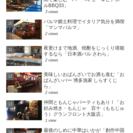
ルBBQ33」
3 views
パルマ郷土料理でイタリア気分を満喫
「マンマパルマ」
2 views
夜更けまで地酒、焼酎をじっくり堪能
するなら「日本酒バル さわら」
2 views
美味しいおばんざいでお酒も進む「お
ばんざいバー 博多漁家 しらすくじ
ら」
2 views
仲間ともんじゃパーティもあり！「お
好み焼き・もんじゃ 百十（ももじゅ
う）グランフロント大阪店」
1 view
最後のしめに中華はいかが「創作中国