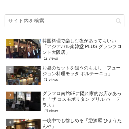
韓国料理で楽しむ夜があってもいい
「アジアバル楽韓堂 PLUS グランフロ
ント大阪店」
11 views
お昼のセットを狙うのもよし「フュー
ジョン料理モッタ ポルテーニョ」
11 views
グラフロ南館9Fに隠れ家的お店があっ
た「ザ コスモポリタン グリル バー テ
ラス」
10 views
一晩中でも愉しめる「憩酒屋 ひょうた
んや」