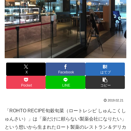
X
Facebook
はてブ
Pocket
LINE
コピー
2019.02.21
「ROHTO RECIPE旬穀旬菜（ロートレシピ しゅんこくし
ゅんさい）」は「薬だけに頼らない製薬会社になりたい」
という想いから生まれたロート製薬のレストラン＆デリカ