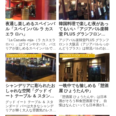
夜通し楽しめるスペインバ
韓国料理で楽しむ夜があっ
ル「スペインバル ラ カス
てもいい「アジアバル楽韓
エラ ロハ」
堂 PLUS グランフロント
大阪店」
「La Cazuela -roja-（ラ カスエラ
アジアバル楽韓堂PLUS グランフ
ロハ）」はワインやタパス、パエ
ロント大阪店（アジアバルらっか
リアが楽しめるスペインバルで
んどうプラス）は韓流バルのお店
す。 カスエラはスペイン語で
です。 オリエンタルリゾートを
UMEKITA FLOOR（ウメキタフロア）
UMEKITA FLOOR（ウメキタフロア）
「鍋」、ロハは情熱の「赤」とい
イメージしたバルで、インスタ映
う意味だそうです。 おすすめは
えするフォトジェニックなメニュ
やっぱりパエリアです。 海の幸
ーがいっぱいあり、女性客の人気
と山の幸のミ...
を集めています。 スンドゥ...
シャンデリアに彩られたお
一晩中でも愉しめる「憩酒
しゃれな空間「グッド イ
屋 ひょうたんや」
ート テーブル ＆ スタンダ
「憩酒屋 ひょうたんや」は日本
ード バー」
酒がそろう和食憩酒屋です。 自
グッド イート テーブル ＆ スタ
慢はなんといっても日本酒が100
ンダード バーは大きなシャンデ
種類以上あるということです。
リアが輝く大人な雰囲気のレスト
お肉もお野菜もお魚も、その時の
ランです。 ワインとカクテルが