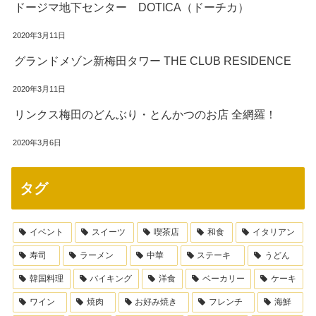
ドージマ地下センター DOTICA（ドーチカ）
2020年3月11日
グランドメゾン新梅田タワー THE CLUB RESIDENCE
2020年3月11日
リンクス梅田のどんぶり・とんかつのお店 全網羅！
2020年3月6日
タグ
イベント
スイーツ
喫茶店
和食
イタリアン
寿司
ラーメン
中華
ステーキ
うどん
韓国料理
バイキング
洋食
ベーカリー
ケーキ
ワイン
焼肉
お好み焼き
フレンチ
海鮮