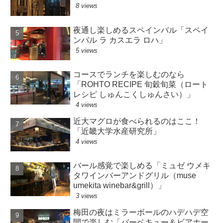
8 views
夜通し楽しめるスペインバル「スペイ
ンバル ラ カスエラ ロハ」
5 views
コースでランチを楽しむのなら
「ROHTO RECIPE 旬穀旬菜（ロート
レシピ しゅんこくしゅんさい）」
4 views
近大マグロが食べられるのはここ！
「近畿大学水産研究所」
4 views
バール感覚で楽しめる「ミュゼ ウメキ
タワインバーアンドグリル（muse
umekita winebar&grill）」
3 views
梅田の夜はミラーボールのハデハデ空
間で楽しむ「バーベキュー＆ビアホー