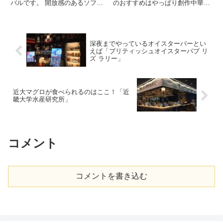
バルです。 開放感のあるソファ
のおすすめはやっぱり創作中華、
ー席が用意されているので、のん
その中でもいちおしが特大大海老
びりくつろいだ食事が楽しめます
の特製鉄板チリソースです。 大
よ。 自慢は窯で焼き上げるナポ
きな海老のチリソースは、熱々の
リピザです。 そのほかにもフリ
鉄板の上で仕上げるので思わず写
ットやグリル料理は腕利きのシ
真に撮りたくなるぐらい、な...
深夜までやっているオイスターバーとい
ェ...
えば「ブリティッシュオイスターパブ リ
ズ ラリー」
近大マグロが食べられるのはここ！「近
畿大学水産研究所」
コメント
コメントを書き込む