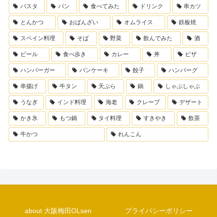
パスタ
パン
食べてみた
ドリンク
串カツ
とんかつ
おばんざい
オムライス
鉄板焼
スペイン料理
そば
野菜
飲んでみた
酒
ビール
食べ歩き
カレー
丼
ピザ
ハンバーガー
パンケーキ
餃子
ハンバーグ
串揚げ
牛タン
天ぷら
鍋
しゃぶしゃぶ
うなぎ
インド料理
海老
クレープ
デザート
かき氷
もつ鍋
タイ料理
すきやき
飲茶
牛かつ
れんこん
about 大阪梅田OLsen
プライバシーポリシー