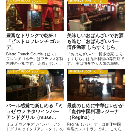
旬のものが仕入れられているの
UMEKITA FLOOR（ウメキタフロア）
UMEKITA FLOOR（ウメキタフロア）
豊富で、常時30種類以上あっ
で、日本酒片手にちびちびとやり
て、女子呑みにもってこいなお店
たいですね。 日本酒片手に女
です。 バーカウンターもあるの
子...
で、じっくりと語り合いたいと...
豊富なドリンクで乾杯！
美味しいおばんざいでお酒
「ビストロフレンチ ゴル
も進む「おばんざいバー
デ」
博多漁家 しらすくじら」
Bistro French Gourde（ビストロ
「おばんざいバー 博多漁家 しら
フレンチゴルテ）はフランス家庭
すくじら」は九州料理の専門店で
料理のバルです。 お肉がおいし
す。 実は博多で大人気の海鮮炉
いフレンチなのですが、その日仕
端「磯貝」の姉妹店だけあって、
UMEKITA FLOOR（ウメキタフロア）
UMEKITA FLOOR（ウメキタフロア）
入れた旬の食材を調理するため、
魚の旨い店としても人気です。
時には珍しい食材に出会えるかも
ちなみに「磯貝」はグランフロン
しれませんね。 ゴルデの自慢は
ト南館の7階にあるんですよ。 人
和牛ホホ肉...
気はやっぱり博多料理。 「...
バール感覚で楽しめる「ミ
最後のしめに中華はいかが
ュゼ ウメキタワインバー
「創作中国料理レジーナ
アンドグリル（muse
（Regina）」
umekita
ミュゼ ウメキタワインバーアン
Regina（レジーナ）は創作中国
winebar&grill）」
ドグリルはイタリアンスタイルの
料理のレストランです。 こちら