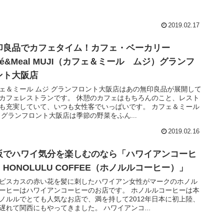
2019.02.17
印良品でカフェタイム！カフェ・ベーカリー
fé&Meal MUJI（カフェ＆ミール ムジ）グランフ
ント大阪店
ェ＆ミール ムジ グランフロント大阪店はあの無印良品が展開して
カフェレストランです。 休憩のカフェはもちろんのこと、レスト
も充実していて、いつも女性客でいっぱいです。 カフェ＆ミール
 グランフロント大阪店は季節の野菜をふん...
2019.02.16
阪でハワイ気分を楽しむのなら「ハワイアンコーヒ
HONOLULU COFFEE（ホノルルコーヒー）」
ビスカスの赤い花を髪に刺したハワイアン女性がマークのホノル
ーヒーはハワイアンコーヒーのお店です。 ホノルルコーヒーは本
ノルルでとても人気なお店で、満を持して2012年日本に初上陸、
遅れて関西にもやってきました。 ハワイアンコ...