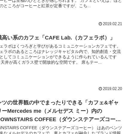
ーヒーは至福のひとときが感じられます。 カフェといえば、ほと
のところがコーヒーと紅茶が定番ですが、こち...
2019.02.21
識高い系のカフェ「CAFE Lab.（カフェラボ）」
ェラボはくつろぎと学びがあるコミュニケーションカフェです。
ェラボのあるところはナレッジキャピタル内で、知的創造・交流
としてコミュニケーションができるように作られているんです
 天井が高くガラス壁で開放的な空間です。 席もテー...
2019.02.20
ンツの世界観の中でまったりできる「カフェ&ギャ
ーMercedes me（メルセデス ミー）内の
OWNSTAIRS COFFEE（ダウンステアーズコーヒ
）」
WNSTAIRS COFFEE（ダウンステアーズコーヒー） はあのベンツ
名なメルセデスのカフェで、車とカフェが融合したブランド情報