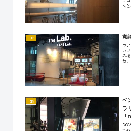
プコ
んど
意
北館
カフ
カフ
の場
ね。
ベ
北館
ラリ
「D
ー
DO
で有