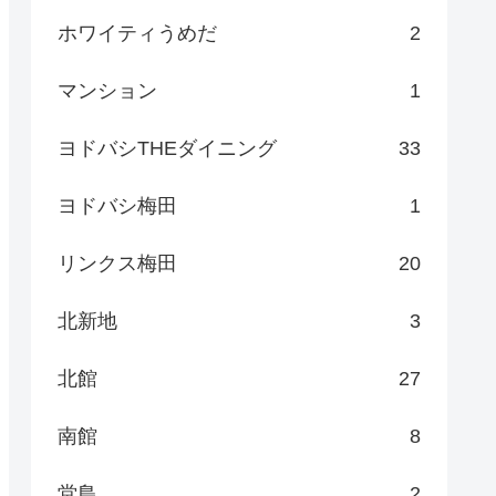
ホワイティうめだ
2
マンション
1
ヨドバシTHEダイニング
33
ヨドバシ梅田
1
リンクス梅田
20
北新地
3
北館
27
南館
8
堂島
2