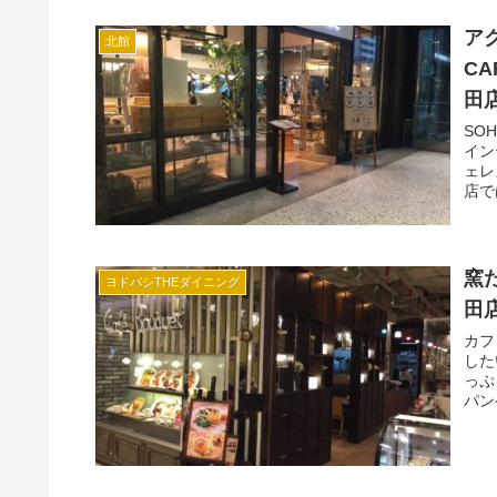
ア
北館
C
田
SO
イン
ェレ
店で
窯
ヨドバシTHEダイニング
田
カフ
した
っぷ
パン