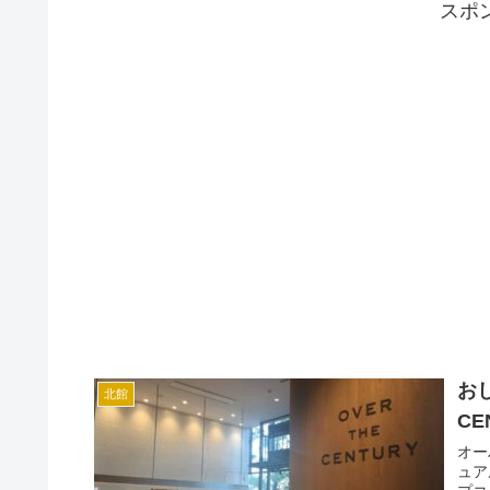
スポ
お
北館
C
オー
ュア