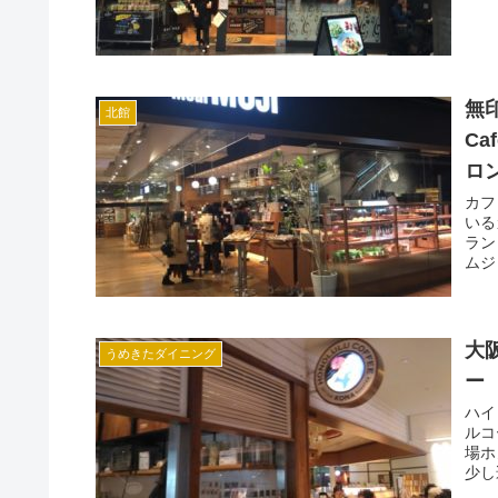
無
北館
Ca
ロ
カフ
いる
ラン
ムジ
大
うめきたダイニング
ー 
ハイ
ルコ
場ホ
少し