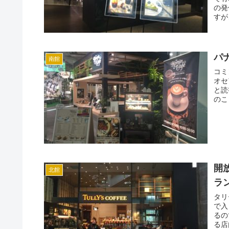
の発
すが
パ
南館
コミ
オセ
と読
のこ
開
北館
ラ
タリ
で入
るの
る店