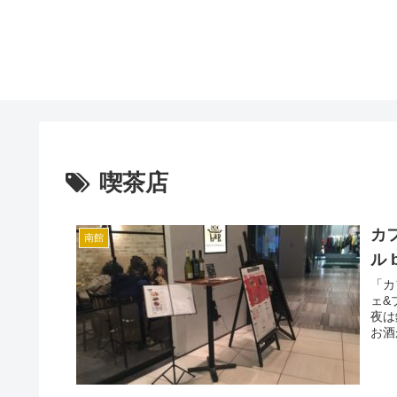
喫茶店
カ
南館
ル 
「カ
ェ&
夜は
お酒