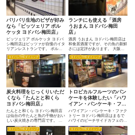
派のラーメン店です。 ラーメ...
も17種類もあり、いろん...
パリパリ生地のピザが好み
ランチにも使える「酒房
なら「ピッツェリア ポル
うおまん ヨドバシ梅田
ケッタ ヨドバシ梅田店」
店」
ピッツェリア ポルケッタ ヨドバ
酒房 うおまん ヨドバシ梅田店は
シ梅田店はピッツァが自慢のイタ
和食居酒屋ですが、その魚の新鮮
リアンレストランです。 ポルケ
さには定評があります。 大阪市
ッタのピッツァはイタリア産の
中央卸売市場より選び抜いた魚を
ヨドバシTHEダイニング
ヨドバシTHEダイニング
「サッコロッソ」という小麦粉に
中心に、食材担当者が様々な漁港
こだわり、薄焼きのぱりぱりとし
や市場に実際に足を運んで目利き
た食べやすいローマタイプで作っ
した魚を仕入れているため、いつ
ています。 イタリア料理でお
でもおいしい魚をいただくこと...
な...
炭火料理をじっくりいただ
トロピカルフルーツのパン
くなら「たんとと和くら
ケーキを体験したい「ハワ
ヨドバシ梅田店」
イアン・パンケーキ・ファ
クトリー ヨドバシ梅田
たんとと和くら ヨドバシ梅田店
ハワイアン・パンケーキ・ファク
は仙台の牛たんと魚の干物がおい
店」
トリー ヨドバシ梅田店はまるで
しい炭火焼きの専門店です。 炭
ハワイのビーチサイドカフェのよ
火で焼き上げる「牛たん」がなん
うなハワイアンな雰囲気の中で、
ヨドバシTHEダイニング
ヨドバシTHEダイニング
といっても名物です。 また、真
ハワイアンパンケーキとコナブレ
イカの一夜干しやはたはたなど、
ンドコーヒーがいただけるのが目