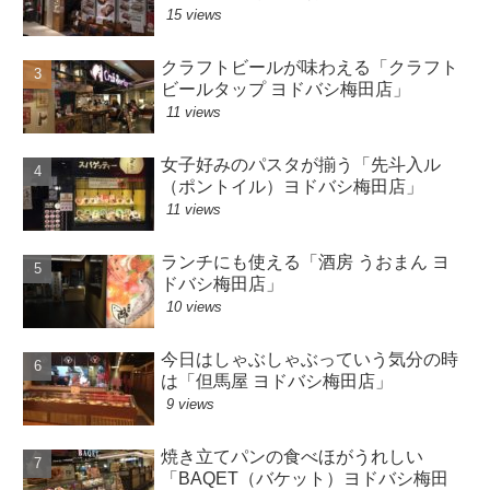
15 views
クラフトビールが味わえる「クラフト
ビールタップ ヨドバシ梅田店」
11 views
女子好みのパスタが揃う「先斗入ル
（ポントイル）ヨドバシ梅田店」
11 views
ランチにも使える「酒房 うおまん ヨ
ドバシ梅田店」
10 views
今日はしゃぶしゃぶっていう気分の時
は「但馬屋 ヨドバシ梅田店」
9 views
焼き立てパンの食べほがうれしい
「BAQET（バケット）ヨドバシ梅田