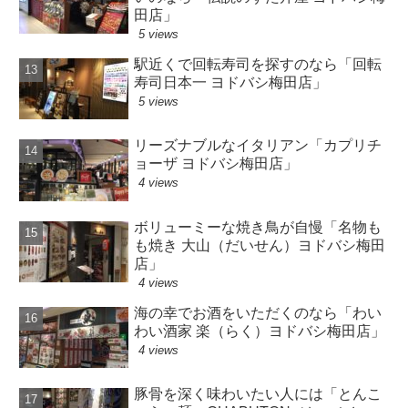
田店」
5 views
駅近くで回転寿司を探すのなら「回転
寿司日本一 ヨドバシ梅田店」
5 views
リーズナブルなイタリアン「カプリチ
ョーザ ヨドバシ梅田店」
4 views
ボリューミーな焼き鳥が自慢「名物も
も焼き 大山（だいせん）ヨドバシ梅田
店」
4 views
海の幸でお酒をいただくのなら「わい
わい酒家 楽（らく）ヨドバシ梅田店」
4 views
豚骨を深く味わいたい人には「とんこ