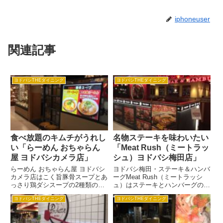
iphoneuser
関連記事
ヨドバシTHEダイニング
ヨドバシTHEダイニング
食べ放題のキムチがうれし
名物ステーキを味わいたい
い「らーめん おちゃらん
「Meat Rush（ミートラッ
屋 ヨドバシカメラ店」
シュ）ヨドバシ梅田店」
らーめん おちゃらん屋 ヨドバシ
ヨドバシ梅田・ステーキ＆ハンバ
カメラ店はこく旨豚骨スープとあ
ーグMeat Rush（ミートラッシ
っさり鶏ダシスープの2種類のス
ュ）はステーキとハンバーグのお
ープをベースに、調味料にフラン
店です。 アツアツの鉄板に乗っ
ヨドバシTHEダイニング
ヨドバシTHEダイニング
ス産海水塩、内モンゴル産しょう
て出てくるので、ボリュームいっ
油、小豆島しょう油など産地にま
ぱいのお肉でもついついペロッと
でこだわって、スープにした個性
おいしくいただけます。 ソース