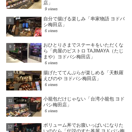
店」
9 views
自分で揚げる楽しみ「串家物語 ヨドバ
シ梅田店」
6 views
おひとりさまでステーキをいただくな
ら「肉屋のビストロ TAJIMAYA（たじ
まや）ヨドバシ梅田店」
6 views
揚げたててんぷらが楽しめる「天麩羅
えびのや ヨドバシ梅田店」
6 views
小籠包だけじゃない「台湾小籠包 ヨド
バシ梅田店」
6 views
ボリューム丼でお腹いっぱいになりた
いのなら「伝説のすた丼屋 ヨドバシ梅