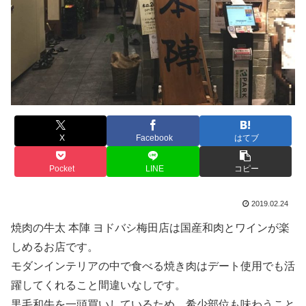
X
Facebook
はてブ
Pocket
LINE
コピー
2019.02.24
焼肉の牛太 本陣 ヨドバシ梅田店は国産和肉とワインが楽
しめるお店です。
モダンインテリアの中で食べる焼き肉はデート使用でも活
躍してくれること間違いなしです。
黒毛和牛を一頭買いしているため、希少部位も味わうこと