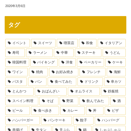
2020年3月6日
タグ
イベント
スイーツ
喫茶店
和食
イタリアン
寿司
ラーメン
中華
ステーキ
うどん
韓国料理
バイキング
洋食
ベーカリー
ケーキ
ワイン
焼肉
お好み焼き
フレンチ
海鮮
パスタ
パン
食べてみた
ドリンク
串カツ
とんかつ
おばんざい
オムライス
鉄板焼
スペイン料理
そば
野菜
飲んでみた
酒
ビール
食べ歩き
カレー
丼
ピザ
ハンバーガー
パンケーキ
餃子
ハンバーグ
串揚げ
牛タン
天ぷら
鍋
しゃぶしゃぶ