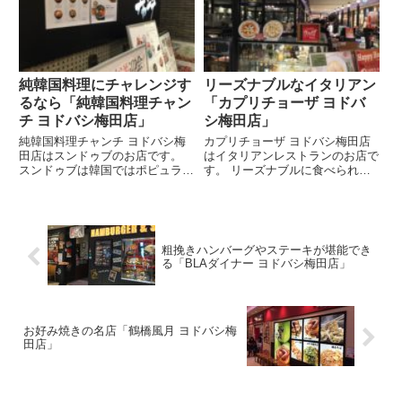
おいしい干物七輪焼きで楽しめる
玉です。 ハワイアンパンケーキ
のもうれしいです。 おいしい
ファクトリーはふわふわのハワ
お...
イ...
純韓国料理にチャレンジす
リーズナブルなイタリアン
るなら「純韓国料理チャン
「カプリチョーザ ヨドバ
チ ヨドバシ梅田店」
シ梅田店」
純韓国料理チャンチ ヨドバシ梅
カプリチョーザ ヨドバシ梅田店
田店はスンドゥブのお店です。
はイタリアンレストランのお店で
スンドゥブは韓国ではポピュラー
す。 リーズナブルに食べられる
な豆腐鍋のことなのですが、純韓
本場イタリア仕込みのモチモチの
国料理チャンチ ヨドバシ梅田店
窯焼きピザが目玉です。 また、
のスンドゥブは国産大豆100パー
パスタもワタリガニのトマトクリ
セントの豆乳と天然にがりから作
ームスパゲッティから定番カルボ
る豆腐が自慢です。 純韓国料...
ナーラまで数多くあり、こちら
粗挽きハンバーグやステーキが堪能でき
も...
る「BLAダイナー ヨドバシ梅田店」
お好み焼きの名店「鶴橋風月 ヨドバシ梅
田店」