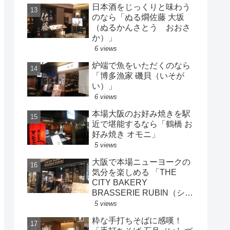
日本酒をじっくりと味わう
のなら「ぬる燗佐藤 大坂
（ぬるかんさとう おおさ
か）」
6 views
炉端で魚をいただくのなら
「博多漁家 磯貝（いそが
い）」
6 views
本場大阪のお好み焼きを駅
近で堪能するなら「鶴橋 お
好み焼き オモニ」
5 views
大阪で本場ニューヨークの
気分を楽しめる 「THE
CITY BAKERY
BRASSERIE RUBIN（シテ
ィ ベーカリー ブラッスリ
5 views
ー・ルービン）」
粋な手打ちそばに感嘆！