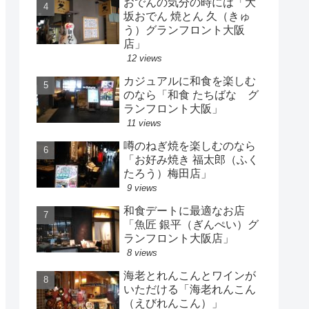
おでんの気分の時には「大
坂おでん 焼とん 久（きゅ
う）グランフロント大阪
店」
12 views
カジュアルに和食を楽しむ
のなら「和食 たちばな グ
ランフロント大阪」
11 views
噂のねぎ焼を楽しむのなら
「お好み焼き 福太郎（ふく
たろう）梅田店」
9 views
和食デートに最適なお店
「魚匠 銀平（ぎんぺい）グ
ランフロント大阪店」
8 views
海老とれんこんとワインが
いただける「海老れんこん
（えびれんこん）」