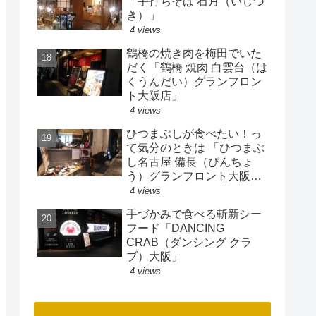
「手打ちそば 石月（いしづ
き）」
4 views
鶴橋の焼き肉を梅田でいた
だく「鶴橋 焼肉 白雲台（は
くうんだい）グランフロン
ト大阪店」
4 views
ひつまぶしが食べたい！っ
て気分のときは 「ひつまぶ
し名古屋 備長（びんちょ
う）グランフロント大阪
店」
4 views
手づかみで食べる斬新シー
フード「DANCING
CRAB（ダンシング クラ
ブ）大阪」
4 views