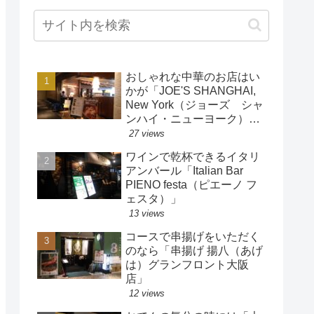
おしゃれな中華のお店はい
かが「JOE'S SHANGHAI,
New York（ジョーズ シャ
ンハイ・ニューヨーク）グ
ランフロント大阪店」
27 views
ワインで乾杯できるイタリ
アンバール「Italian Bar
PIENO festa（ピエーノ フ
ェスタ）」
13 views
コースで串揚げをいただく
のなら「串揚げ 揚八（あげ
は）グランフロント大阪
店」
12 views