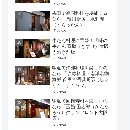
7 views
梅田で韓国料理を堪能する
なら「 韓国厨房 水剌間
（すらっかん）」
7 views
牛たん料理に舌鼓！「味の
牛たん 喜助（きすけ）大阪
うめきた店」
6 views
駅近で沖縄料理を楽しむの
なら 「琉球料理・南洋名物
海鮮 首里古酒倶楽部（しゅ
りくーすくらぶ）」
6 views
駅近で回転寿司を楽しむの
なら「函館 函太郎（かんた
ろう）グランフロント大阪
店」
6 views