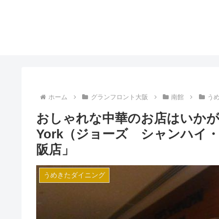
ホーム
グランフロント大阪
南館
う
おしゃれな中華のお店はいかが「JOE
York（ジョーズ シャンハ
阪店」
うめきたダイニング