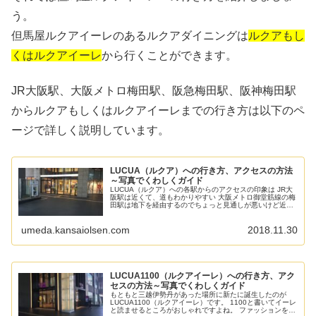
う。
但馬屋ルクアイーレのあるルクアダイニングは
ルクアもし
くはルクアイーレ
から行くことができます。
JR大阪駅、大阪メトロ梅田駅、阪急梅田駅、阪神梅田駅
からルクアもしくはルクアイーレまでの行き方は以下のペ
ージで詳しく説明しています。
LUCUA（ルクア）への行き方、アクセスの方法
～写真でくわしくガイド
LUCUA（ルクア）への各駅からのアクセスの印象は JR大
阪駅は近くて、道もわかりやすい 大阪メトロ御堂筋線の梅
田駅は地下を経由するのでちょっと見通しが悪いけど近い
阪神梅田駅からは地下からJR大阪駅中央口の前を通って行
くことになるので少し...
umeda.kansaiolsen.com
2018.11.30
LUCUA1100（ルクアイーレ）への行き方、アク
セスの方法～写真でくわしくガイド
もともと三越伊勢丹があった場所に新たに誕生したのが
LUCUA1100（ルクアイーレ）です。 1100と書いてイーレ
と読ませるところがおしゃれですよね。 ファッションを中