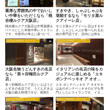
重厚な雰囲気の中でおいし
すきやき、しゃぶしゃぶを
い中華をいただくなら「桃
堪能するなら「モリタ屋ル
谷樓ルクア大阪店」
クアイーレ店」
桃谷樓ルクア大阪店は中華薬膳を
モリタ屋ルクアイーレ店はすきや
ベースにした本格中華レストラン
き、しゃぶしゃぶが食べられるお
です。中医学の考えに基づいて考
肉の専門店です。店内には和を基
えたメニューはおいしく食べて健
調とした造りで、中庭もあって、
LUCUA DINING（ルクアダイニング）
LUCUA DINING（ルクアダイニング）
康になることをメインに、旬の食
しっとりと落ち着いたワンランク
材やその季節に合わせた効能を積
上の雰囲気でお食事ができるの
極的に取り入れています。北京ダ
で、上司に連れて行ってもらいた
ックからふかひれの姿煮こみま
いお店でもあります。掘りごたつ
で...
や...
大阪名物うどんすきの名店
イタリアンの名店の味をカ
なら「美々卯梅田ルクア
ジュアルに楽しめる「エキ
店」
ポンテベッキオ ア オオサ
カ」
美々卯梅田ルクア店といえばうど
エキ ポンテベッキオ ア オオサカ
んすきの名店です。うどんすきは
はあのポンテベッキオのピザを専
大阪の郷土料理ですが、昭和3年
門としたレストランです。イタリ
に美々卯が考案して有名になった
アの大衆向きの小さなレストラン
LUCUA DINING（ルクアダイニング）
LUCUA DINING（ルクアダイニング）
ものです。うどんすき発祥のお店
であるトラットリアをイメージし
として大阪でも人気のお店です。
てシンプルで、スピーディーで、
関西らしいコシの強いうどんと味
リーズナブルなお店を目指してい