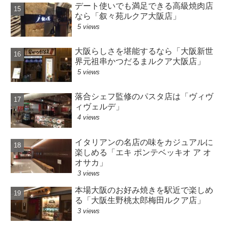
デート使いでも満足できる高級焼肉店
なら「叙々苑ルクア大阪店」
5 views
大阪らしさを堪能するなら「大阪新世
界元祖串かつだるまルクア大阪店」
5 views
落合シェフ監修のパスタ店は「ヴィヴ
ィヴェルデ」
4 views
イタリアンの名店の味をカジュアルに
楽しめる「エキ ポンテベッキオ ア オ
オサカ」
3 views
本場大阪のお好み焼きを駅近で楽しめ
る「大阪生野桃太郎梅田ルクア店」
3 views