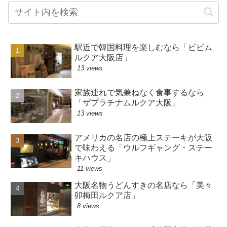
駅近で韓国料理を楽しむなら「ビビム
ルクア大阪店」
13 views
家族連れで気兼ねなく食事するなら
「ザプラチナムルクア大阪」
13 views
アメリカの名店の極上ステーキが大阪
で味わえる「ウルフギャング・ステー
キハウス」
11 views
大阪名物うどんすきの名店なら「美々
卯梅田ルクア店」
8 views