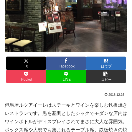
X
Facebook
はてブ
Pocket
LINE
コピー
2018.12.16
但馬屋ルクアイーレはステーキとワインを楽しむ鉄板焼き
レストランです。黒を基調としたシックでモダンな店内は
ワインボトルがディスプレイされてまさに大人な雰囲気。
ボックス席や大勢でも集まれるテーブル席、鉄板焼きの焼