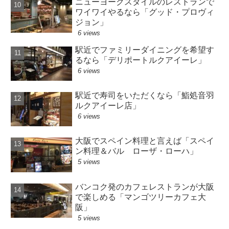
ニューヨークスタイルのレストランで
ワイワイやるなら「グッド・プロヴィ
ジョン」
6 views
駅近でファミリーダイニングを希望す
るなら「デリポートルクアイーレ」
6 views
駅近で寿司をいただくなら「鮨処音羽
ルクアイーレ店」
6 views
大阪でスペイン料理と言えば「スペイ
ン料理＆バル ローザ・ローハ」
5 views
バンコク発のカフェレストランが大阪
で楽しめる「マンゴツリーカフェ大
阪」
5 views