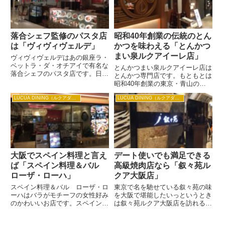
わい深いお出汁の味は関東の人
ます。 おすすめはなんとい...
に...
落合シェフ監修のパスタ店
昭和40年創業の伝統のとん
は「ヴィヴィヴェルデ」
かつを味わえる「とんかつ
まい泉ルクアイーレ店」
ヴィヴィヴェルデはあの銀座ラ・
ベットラ・ダ・オチアイで有名な
とんかつまい泉ルクアイーレ店は
落合シェフのパスタ店です。日本
とんかつ専門店です。もともとは
のイタリア料理第一人者といわれ
昭和40年創業の東京・青山のと
ている落合シェフの絶品パスタが
んかつ専門店だったんですよ。箸
こちらでは手軽に味わえます。パ
LUCUA DINING（ルクアダイニング）
LUCUA DINING（ルクアダイニング）
で切れるやわらかなとんかつが有
スタレストランは数多くあります
名で、年配の方にも喜んで食べて
が、本格的な味を追求したいな
もらえること間違いなしです。
ら...
おすすめは甘辛いソースが絶妙
の...
大阪でスペイン料理と言え
デート使いでも満足できる
ば「スペイン料理＆バル
高級焼肉店なら「叙々苑ル
ローザ・ローハ」
クア大阪店」
スペイン料理＆バル ローザ・ロ
東京で名を馳せている叙々苑の味
ーハはバラがモチーフの女性好み
を大阪で堪能したいっというとき
のかわいいお店です。スペイン料
は叙々苑ルクア大阪店を訪れると
理＆バル ローザ・ローハはホテ
いいでしょう。 大阪では焼き肉
ルグランヴィア大阪直営店なの
店は庶民的なお店も多いのです