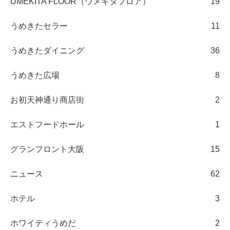
UMEKITA FLOOR（ウメキタフロア）
19
うめきたセラー
11
うめきたダイニング
36
うめきた広場
8
お初天神通り商店街
2
エストフードホール
1
グランフロント大阪
15
ニュース
62
ホテル
3
ホワイティうめだ
2