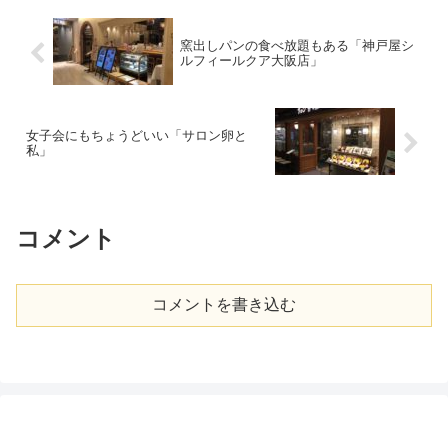
で、ホテルシェフの本格的な味が
が、叙々苑は高級焼き肉店として
リーズナブルなお値段で楽しめま
また違う雰囲気を持っています。
す。パテ・クルート世界選手権ア
叙々苑に行ったらお肉と一緒に
窯出しパンの食べ放題もある「神戸屋シ
ジ...
い...
ルフィールクア大阪店」
女子会にもちょうどいい「サロン卵と
私」
コメント
コメントを書き込む