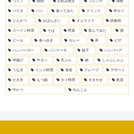
ワイン
焼肉
お好み焼き
フレンチ
海鮮
パスタ
パン
食べてみた
ドリンク
串カツ
とんかつ
おばんざい
オムライス
鉄板焼
スペイン料理
そば
野菜
飲んでみた
酒
ビール
食べ歩き
カレー
丼
ピザ
ハンバーガー
パンケーキ
餃子
ハンバーグ
串揚げ
牛タン
天ぷら
鍋
しゃぶしゃぶ
うなぎ
インド料理
海老
クレープ
デザート
かき氷
もつ鍋
タイ料理
すきやき
飲茶
牛かつ
れんこん