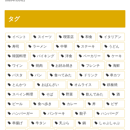
タグ
イベント
スイーツ
喫茶店
和食
イタリアン
寿司
ラーメン
中華
ステーキ
うどん
韓国料理
バイキング
洋食
ベーカリー
ケーキ
ワイン
焼肉
お好み焼き
フレンチ
海鮮
パスタ
パン
食べてみた
ドリンク
串カツ
とんかつ
おばんざい
オムライス
鉄板焼
スペイン料理
そば
野菜
飲んでみた
酒
ビール
食べ歩き
カレー
丼
ピザ
ハンバーガー
パンケーキ
餃子
ハンバーグ
串揚げ
牛タン
天ぷら
鍋
しゃぶしゃぶ