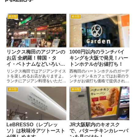
未分類
未分類
リンクス梅田のアジアンの
1000円以内のランチバイ
お店 全網羅！韓国・タ
キングを大阪で発見！ハー
イ・ベトナムなどいろいろ
トンホテルがお値打ち！
あるよ
リンクス梅田ではアジアンテイス
西梅田のハートンホテルのガーデ
トを楽しめるお店がありますよ。
ンキッチン＆カフェではお昼のラ
ランチにアジアン料理をいただく
ンチがお値打ち価格で提供されて
というのもいいかも。 タイ料
います。 選べるメインディッシ
未分類
未分類
理 リンクス梅田8F 東京ガパ
ュにハーフバイキング（焼きたて
オ 東京ガパオはタイ料理のお店
パン・十五穀米・サラダバー・ド
です。関東で展開しているお店で
リンクバー・本日のスープ）がつ
すが、関西には初出店でリンクス
いて、おおよそ1000円で食べ...
梅...
LeBRESSO（レブレッ
JR大阪駅内のキオスク
ソ）は秋味冷アツトースト
で、バターチキンカレーパ
が楽しめます
ンを見つけた！