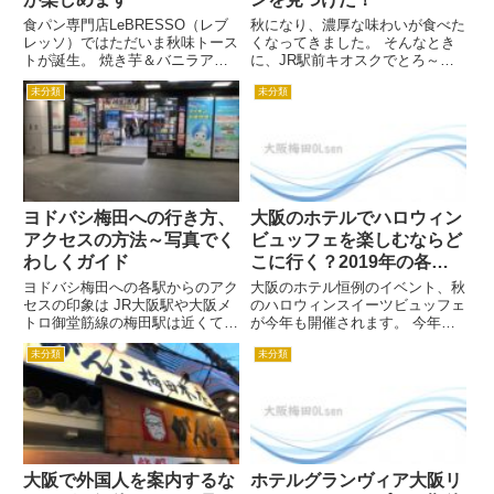
食パン専門店LeBRESSO（レブ
秋になり、濃厚な味わいが食べた
レッソ）ではただいま秋味トース
くなってきました。 そんなとき
トが誕生。 焼き芋＆バニラアイ
に、JR駅前キオスクでとろ～り
ストーストです。 秋限定なので
バターのバターチキンカレーパン
未分類
未分類
お早めに。 新人OLねこ あつあつ
をみつけました！ そんなとろ～
の焼き芋味トーストにひやっとバ
りバターのバターチキンカレーパ
ニラアイスなんて、なんて素敵な
ンは、とろけるバターと香ばしい
組み合わせ。
コーンフレークの入った、北イ
ン...
ヨドバシ梅田への行き方、
大阪のホテルでハロウィン
アクセスの方法～写真でく
ビュッフェを楽しむならど
わしくガイド
こに行く？2019年の各ホ
テルのテーマを大公開！
ヨドバシ梅田への各駅からのアク
大阪のホテル恒例のイベント、秋
セスの印象は JR大阪駅や大阪メ
のハロウィンスイーツビュッフェ
トロ御堂筋線の梅田駅は近くてす
が今年も開催されます。 今年も
ぐに着く 阪神梅田駅から行くの
それぞれに趣向を凝らしたイベン
未分類
未分類
は少しややこしい 阪急梅田駅か
トになっているので、OLの集ま
らは2階通路を経由するルートや
りにたまには贅沢してみません
地下を経由するルートなどいろん
か？ 新人OLねこ ハロウィンスイ
な経路が考えられる それでは...
ーツビュッフェはもうテーマパ...
大阪で外国人を案内するな
ホテルグランヴィア大阪リ