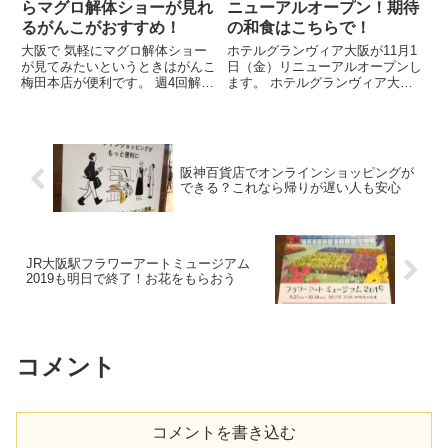
らマグロ解体ショーが見れ
ニューアルオープン！期待
るがんこがおすすめ！
の和食はこちらで！
大阪で 気軽にマグロ解体ショー
ホテルグランヴィア大阪が11月1
が見てみたいというときはがんこ
日（金）リニューアルオープンし
梅田本店が便利です。 週4回解体
ます。 ホテルグランヴィア大阪
マグロ解体ショーが見られます。
の今回のリニューアルはインバウ
外国人観光客には大人気のマグロ
ンド客に目を向けて、「和」にこ
解体ショー。 外国からお客さん
だわっています。 先輩OLねこ 水
を迎えるときは、こちらはおすす
の都・大阪をイメージしたアート
めですよ。 きっと喜んでく...
や伝統的工芸品の「大阪浪...
阪神百貨店でオンラインショッピングが
できる？これなら帰りが遅い人も安心
JR大阪駅フラワーアートミュージアム
2019も明日で終了！お花をもらおう
コメント
コメントを書き込む