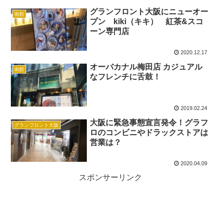
グランフロント大阪にニューオー
南館
プン kiki（キキ） 紅茶&スコ
ーン専門店
2020.12.17
オーバカナル梅田店 カジュアル
南館
なフレンチに舌鼓！
2019.02.24
大阪に緊急事態宣言発令！グラフ
グランフロント大阪
ロのコンビニやドラックストアは
営業は？
2020.04.09
スポンサーリンク