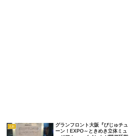
グランフロント大阪『びじゅチュ
北館
ーン！EXPO～ときめき立体ミュ