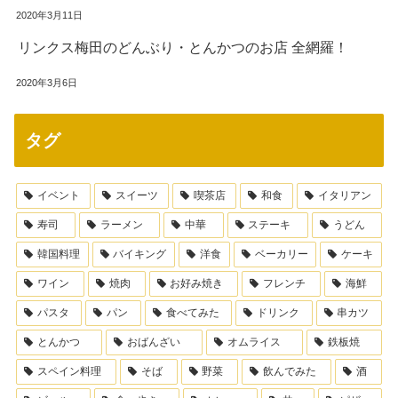
2020年3月11日
リンクス梅田のどんぶり・とんかつのお店 全網羅！
2020年3月6日
タグ
イベント
スイーツ
喫茶店
和食
イタリアン
寿司
ラーメン
中華
ステーキ
うどん
韓国料理
バイキング
洋食
ベーカリー
ケーキ
ワイン
焼肉
お好み焼き
フレンチ
海鮮
パスタ
パン
食べてみた
ドリンク
串カツ
とんかつ
おばんざい
オムライス
鉄板焼
スペイン料理
そば
野菜
飲んでみた
酒