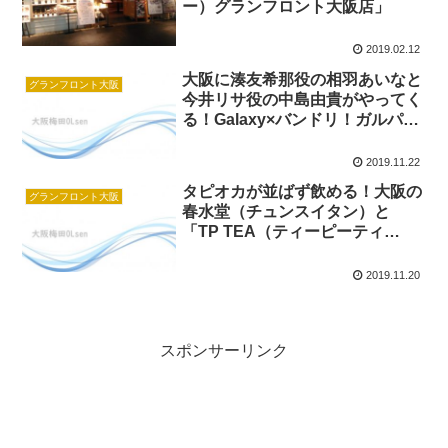
ー）グランフロント大阪店」
2019.02.12
大阪に湊友希那役の相羽あいなと
グランフロント大阪
今井リサ役の中島由貴がやってく
る！Galaxy×バンドリ！ガルパで
スペシャルステージ開催！
2019.11.22
タピオカが並ばず飲める！大阪の
グランフロント大阪
春水堂（チュンスイタン）と
「TP TEA（ティーピーティ
ー）」モバイルオーダー！
2019.11.20
スポンサーリンク