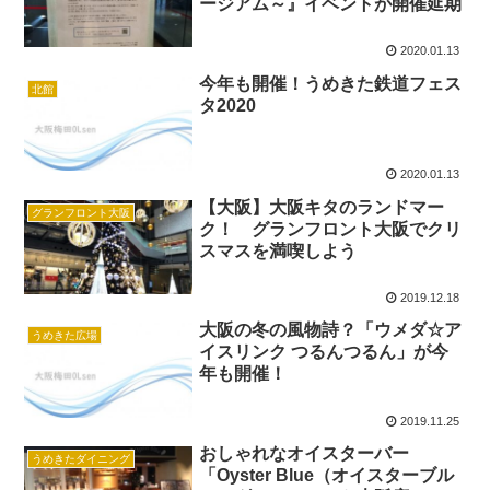
ージアム～』イベントが開催延期
2020.01.13
今年も開催！うめきた鉄道フェス
北館
タ2020
2020.01.13
【大阪】大阪キタのランドマー
グランフロント大阪
ク！ グランフロント大阪でクリ
スマスを満喫しよう
2019.12.18
大阪の冬の風物詩？「ウメダ☆ア
うめきた広場
イスリンク つるんつるん」が今
年も開催！
2019.11.25
おしゃれなオイスターバー
うめきたダイニング
「Oyster Blue（オイスターブル