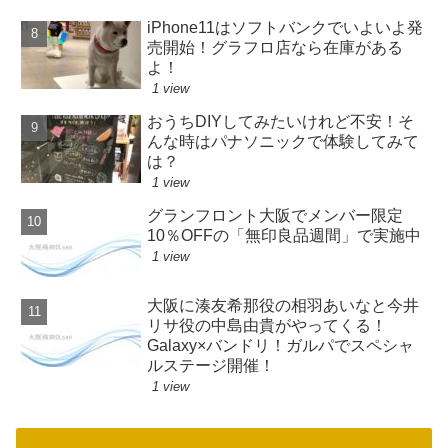
iPhone11はソフトバンクでいよいよ発
売開始！グラフロ店なら在庫がある
よ！
1 view
おうちDIYしてみたいけれど不安！そ
んな時はパナソニックで体験してみて
は？
1 view
グランフロント大阪でメンバー限定
10％OFFの「無印良品週間」で実施中
1 view
大阪に湊友希那役の相羽あいなと今井
リサ役の中島由貴がやってくる！
Galaxy×バンドリ！ガルパでスペシャ
ルステージ開催！
1 view