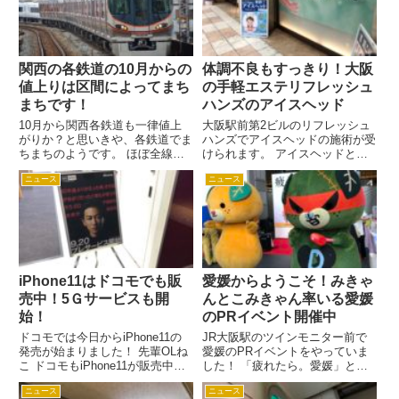
ん...
沿い徒歩6分。 先輩OL...
関西の各鉄道の10月からの
体調不良もすっきり！大阪
値上りは区間によってまち
の手軽エステリフレッシュ
まちです！
ハンズのアイスヘッド
10月から関西各鉄道も一律値上
大阪駅前第2ビルのリフレッシュ
がりか？と思いきや、各鉄道でま
ハンズでアイスヘッドの施術が受
ちまちのようです。 ほぼ全線に
けられます。 アイスヘッドとは
わたって、区間別に据え置きか値
ぱちぱちはじける炭酸泡で楽しめ
ニュース
ニュース
上がりかが決まっており、一概に
るヘッドスパ。 肩こりや眼精疲
は言えない状況です。 値上がり
労も解消して爽快リフレッシュ。
の場合はおおむね10円の値上が
今日は仕事がのらないというとき
りといった感じでしょうか。
のOLの強い味方になるかもし...
回...
iPhone11はドコモでも販
愛媛からようこそ！みきゃ
売中！5Ｇサービスも開
んとこみきゃん率いる愛媛
始！
のPRイベント開催中
ドコモでは今日からiPhone11の
JR大阪駅のツインモニター前で
発売が始まりました！ 先輩OLね
愛媛のPRイベントをやっていま
こ ドコモもiPhone11が販売中な
した！ 「疲れたら。愛媛」とい
のよ。 新人OLねこ 5Gの時代が
うことで、愛媛に癒されにいきま
ニュース
ニュース
やってきたのね。 新人OLねこ ド
しょう。 先輩OLねこ 朝早くから