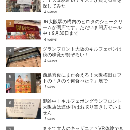
こ？大阪駅周辺でマスクが買える店を
探してみた
4 views
JR大阪駅の構内のヒロタのシュークリ
ームが閉店です。ただいま閉店セール
中！9月30日まで
4 views
グランフロント大阪のキルフェボンは
秋の味覚が勢ぞろい！
4 views
西島秀俊にまた会える！大阪梅田ロフ
トの「きのう何食べた？」展で！
1 view
混雑中！キルフェボングランフロント
大阪店は連休中はお取り置きしていま
せん
1 view
まるで大人のキッザニア？VR体験でき