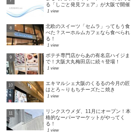
る「しごと発見フェア」が大阪で開催
1 view
北欧のスイーツ「セムラ」ってもう食
べた？スーホルムカフェなら食べられ
る！
1 view
ポテチ専門店からあの有名店ハイジま
で！大阪大丸梅田店に続々登場！
1 view
エキマルシェ大阪のくるるの今月の匠
はとろ～りもちチーズたこ焼き
1 view
リンクスウメダ、11月にオープン！本
格的なーパーマーケットがやってく
る！
1 view