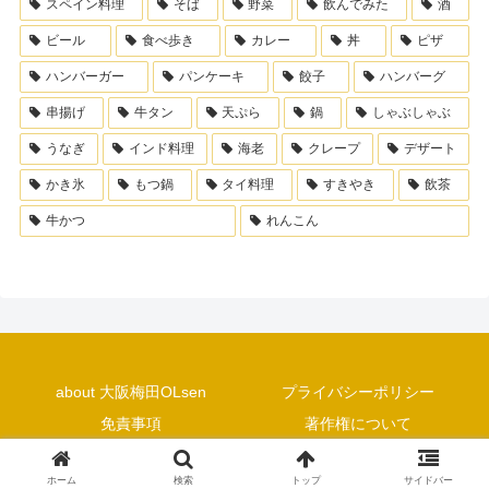
スペイン料理
そば
野菜
飲んでみた
酒
ビール
食べ歩き
カレー
丼
ピザ
ハンバーガー
パンケーキ
餃子
ハンバーグ
串揚げ
牛タン
天ぷら
鍋
しゃぶしゃぶ
うなぎ
インド料理
海老
クレープ
デザート
かき氷
もつ鍋
タイ料理
すきやき
飲茶
牛かつ
れんこん
about 大阪梅田OLsen
プライバシーポリシー
免責事項
著作権について
Copyright © 2018 大阪梅田OLsen All Rights Reserved.
ホーム
検索
トップ
サイドバー