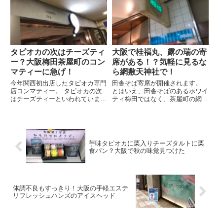
コモは家族にスマホを紹介したら
準備中。ご苦労様です。 新人OL
特典があるようよ。でも9月30日
ねこ 愛媛といったらやっぱりみ
まで...
かん県。いろんなみかんの...
タピオカの次はチーズティ
大阪で桂福丸、露の瑞の寄
ー？大阪梅田茶屋町のコン
席がある！？気軽に見るな
マティーに急げ！
ら網敷天神社で！
今年関西初出店したタピオカ専門
田舎そば寄席が開催されます。
店コンマティー。 タピオカの次
とはいえ、田舎そばのあるホワイ
はチーズティーといわれていまし
ティ梅田ではなく、茶屋町の網敷
たが、こちらもじわじわチーズテ
天神社で開催されます。 大阪と
ィーの波がやってきているようで
いえば、お笑い文化。 寄席もま
すよ。 いち早くチーズティーを
た、庶民文化として親しまれてき
飲むならコンマティーへ。 先輩
ました。 寄席が初めてでも笑え
OLねこ コンマティーは阪急梅...
ること間違いなしですよ。 OL...
芋味タピオカに栗入りチーズタルトに栗
食パン？大阪で秋の味覚見つけた
体調不良もすっきり！大阪の手軽エステ
リフレッシュハンズのアイスヘッド