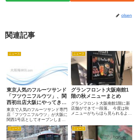
olsen
関連記事
ニュース
ニュース
東京人気のフルーツサンド
グランフロント大阪南館1
「フツウニフルウツ」、関
階の秋メニューまとめ
西初出店大阪にやってき
グランフロント大阪南館1階に新
た！
店舗ができて一段落。 今度は秋
東京で人気のフルーツサンド専門
メニューがちらほら見られるよう
店「フツウニフルウツ」が大阪に
になりました。 それでは、グラ
関西1号店としてオープンしま
ンフロント大阪南館1階の新店舗
す！ 東京中目黒、鎌倉に次ぐ第3
の気になる秋メニューをちょこっ
ニュース
ニュース
店舗目として2019年11月11日に
とご紹介しましょう。 マルモキ
オープン！ 場所は大阪メトロ四
ッチン 粟麩とさつまいものあ
つ橋線「肥後橋駅」から土佐堀川