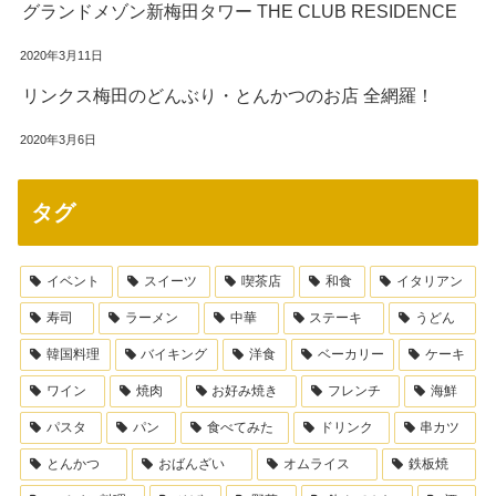
グランドメゾン新梅田タワー THE CLUB RESIDENCE
2020年3月11日
リンクス梅田のどんぶり・とんかつのお店 全網羅！
2020年3月6日
タグ
イベント
スイーツ
喫茶店
和食
イタリアン
寿司
ラーメン
中華
ステーキ
うどん
韓国料理
バイキング
洋食
ベーカリー
ケーキ
ワイン
焼肉
お好み焼き
フレンチ
海鮮
パスタ
パン
食べてみた
ドリンク
串カツ
とんかつ
おばんざい
オムライス
鉄板焼