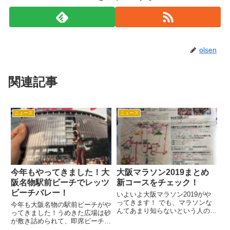
olsen
関連記事
ニュース
ニュース
今年もやってきました！大
大阪マラソン2019まとめ
阪名物駅前ビーチでレッツ
新コースをチェック！
ビーチバレー！
いよいよ大阪マラソン2019がや
ってきます！ でも、マラソンな
今年も大阪名物の駅前ビーチがや
んてあまり知らないという人のた
ってきました！うめきた広場は砂
めに大阪マラソンのすごさをお伝
が敷き詰められて、即席ビーチが
えします。 大阪マラソン2019は
作られます。 大阪のビル群を見