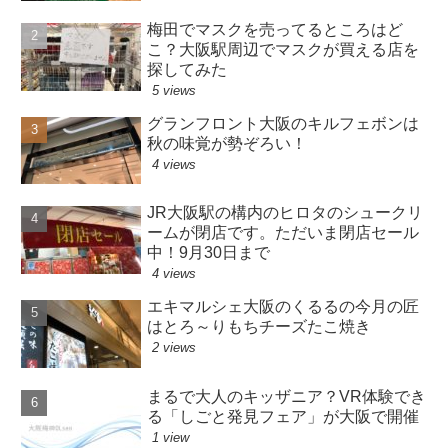
梅田でマスクを売ってるところはど
こ？大阪駅周辺でマスクが買える店を
探してみた
5 views
グランフロント大阪のキルフェボンは
秋の味覚が勢ぞろい！
4 views
JR大阪駅の構内のヒロタのシュークリ
ームが閉店です。ただいま閉店セール
中！9月30日まで
4 views
エキマルシェ大阪のくるるの今月の匠
はとろ～りもちチーズたこ焼き
2 views
まるで大人のキッザニア？VR体験でき
る「しごと発見フェア」が大阪で開催
1 view