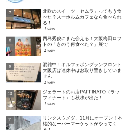
北欧のスイーツ「セムラ」ってもう食
べた？スーホルムカフェなら食べられ
る！
1 view
西島秀俊にまた会える！大阪梅田ロフ
トの「きのう何食べた？」展で！
1 view
混雑中！キルフェボングランフロント
大阪店は連休中はお取り置きしていま
せん
1 view
ジェラートのお店PAFFINATO（ラッ
フィナート）も秋味が出た！
1 view
リンクスウメダ、11月にオープン！本
格的なーパーマーケットがやってく
る！