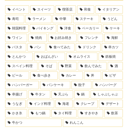
イベント
スイーツ
喫茶店
和食
イタリアン
寿司
ラーメン
中華
ステーキ
うどん
韓国料理
バイキング
洋食
ベーカリー
ケーキ
ワイン
焼肉
お好み焼き
フレンチ
海鮮
パスタ
パン
食べてみた
ドリンク
串カツ
とんかつ
おばんざい
オムライス
鉄板焼
スペイン料理
そば
野菜
飲んでみた
酒
ビール
食べ歩き
カレー
丼
ピザ
ハンバーガー
パンケーキ
餃子
ハンバーグ
串揚げ
牛タン
天ぷら
鍋
しゃぶしゃぶ
うなぎ
インド料理
海老
クレープ
デザート
かき氷
もつ鍋
タイ料理
すきやき
飲茶
牛かつ
れんこん