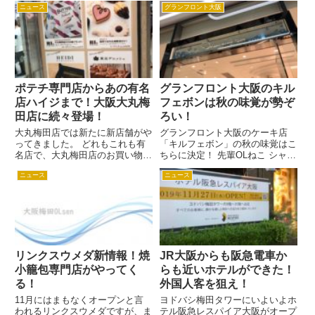
なぜこんなに盛り上がっている
ニュース
グランフロント大阪
ながらのビーチバレー観戦は中は
の？ 大阪マラソン2019が盛り上
とても不思議な気分が味わえます
がっている理由はその規...
よ。 ビーチバレーなんて見たこ
とない！って人はこれを機にビ
ー...
ポテチ専門店からあの有名
グランフロント大阪のキル
店ハイジまで！大阪大丸梅
フェボンは秋の味覚が勢ぞ
田店に続々登場！
ろい！
大丸梅田店では新たに新店舗がや
グランフロント大阪のケーキ店
ってきました。 どれもこれも有
「キルフェボン」の秋の味覚はこ
名店で、大丸梅田店のお買い物が
ちらに決定！ 先輩OLねこ シャイ
これからますます楽しくなってし
ンマスカットのタルトはぶどうの
ニュース
ニュース
まいそうですね。 お土産や差し
粒がぎっしり！ 新人OLねこ 梅と
入れで持って行っても鼻高々なお
アプリコットのタルトって食べて
店ばかりなので、ご贈答用にも便
みたい！梅干しじゃないわよね？
利です。 それでは、新店舗を
先輩OLねこ 秋の王様...
一...
リンクスウメダ新情報！焼
JR大阪からも阪急電車か
小籠包専門店がやってく
らも近いホテルができた！
る！
外国人客を狙え！
11月にはまもなくオープンと言
ヨドバシ梅田タワーにいよいよホ
われるリンクスウメダですが、ま
テル阪急レスパイア大阪がオープ