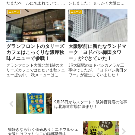
だまだベールに包まれていて、そ
ンしました！ せっかく大阪に旅
の全容はよくわかりません。 そ
行に来たなら、真新しいホテルで
ニュース
ニュース
んな中で一つ情報がありました！
お泊りもいいですよね。 特にヨ
地下一階に焼小籠包専門店がオー
ドバシ梅田からは近いので、イン
プンします。 前にグランフロン
バウンドのお客さんは夜遅くまで
ト大阪に入っていた「ソッシュ...
ヨドバシでお買い物ができます
よ...
グランフロントのタリーズ
大阪駅前に新たなランドマ
カフェはこっくりな濃厚秋
ーク「ヨドバシ梅田タワ
味メニューで参戦！
ー」ができていた！
グランフロント大阪北館1階のタ
JR大阪駅のヨドバシカメラが工
リーズカフェではただいま秋メニ
事中でしたが、「ヨドバシ梅田タ
ュー提供中。 秋メニューはこち
ワー」が誕生していました！ 約
ら！ キャラメルミルクレープ ア
200店舗を集積する複合商業施設
ーモンド＆ウォルナッツ ブリュ
になるそうです。 大阪駅前に新
ッセルワッフル洋梨ソルティーキ
たなランドマークとして期待され
ャラメル モンブランプティング
ています。 先輩OLねこ 2019年
タルト 先輩OLねこ これは...
11月上旬には開業する...
9月25日からスタート！阪神百貨店の催事
は北海道市場に決まり！
猫好きなら行く価値あり！エキマルシェ
大阪にはフェリシモの猫部活動中