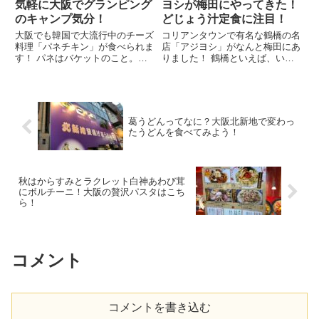
気軽に大阪でグランピング
ヨシが梅田にやってきた！
のキャンプ気分！
どじょう汁定食に注目！
大阪でも韓国で大流行中のチーズ
コリアンタウンで有名な鶴橋の名
料理「パネチキン」が食べられま
店「アジヨシ」がなんと梅田にあ
す！ パネはバケットのこと。そ
りました！ 鶴橋といえば、いわ
こで、パネチキンとはバケットを
ずと知れた焼肉激戦区。 本場韓
器にしたチーズにチキンを絡めて
国の味でどの店もしのぎを削って
食べる料理です。 場所は梅田東
います。 そんな中でも「アジヨ
通り商店街の「ミートキャン
シ」といえば、鶴橋駅前の観光客
プ」。ここでは、都会に居ながら
の多い通りに店を構えた名店
葛うどんってなに？大阪北新地で変わっ
にし...
で、...
たうどんを食べてみよう！
秋はからすみとラクレット白神あわび茸
にボルチーニ！大阪の贅沢パスタはこち
ら！
コメント
コメントを書き込む