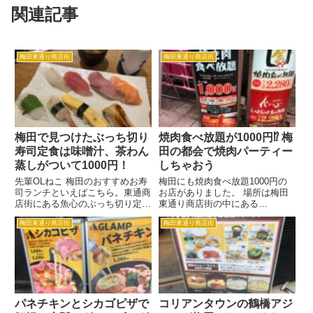
関連記事
梅田東通り商店街
梅田東通り商店街
梅田で見つけたぶっち切り
焼肉食べ放題が1000円⁉ 梅
寿司定食は味噌汁、茶わん
田の都会で焼肉パーティー
蒸しがついて1000円！
しちゃおう
先輩OLねこ 梅田のおすすめお寿
梅田にも焼肉食べ放題1000円の
司ランチといえばこちら。東通商
お店がありました。 場所は梅田
店街にある魚心のぶっち切り定
東通り商店街の中にある
食。 新人OLねこ ぶっち切り定食
「298（にくや）」。 90分制です
梅田東通り商店街
梅田東通り商店街
は1000円でお味噌汁、茶わん蒸
が、牛肉、豚肉、鶏肉、ホルモ
しがついてくるの。 先輩OLねこ
ン、ソーセージが食べ放題、それ
2019年10月以降は消費増税の影
にキャベツやキムチ、ライス、カ
響で茶わん蒸しつ...
レー、スパサラも食べ放題です。
...
パネチキンとシカゴピザで
コリアンタウンの鶴橋アジ