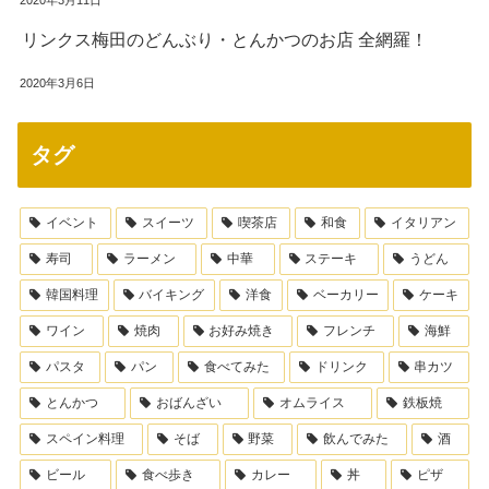
2020年3月11日
リンクス梅田のどんぶり・とんかつのお店 全網羅！
2020年3月6日
タグ
イベント
スイーツ
喫茶店
和食
イタリアン
寿司
ラーメン
中華
ステーキ
うどん
韓国料理
バイキング
洋食
ベーカリー
ケーキ
ワイン
焼肉
お好み焼き
フレンチ
海鮮
パスタ
パン
食べてみた
ドリンク
串カツ
とんかつ
おばんざい
オムライス
鉄板焼
スペイン料理
そば
野菜
飲んでみた
酒
ビール
食べ歩き
カレー
丼
ピザ