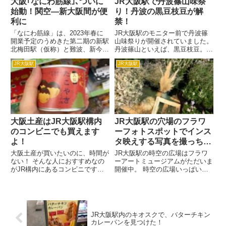
大阪｢なにわ筋線｣､ついに
JR大阪駅で丹波篠山味祭
始動！関空―新大阪間が便
り！丹波の黒豆枝豆が解
利に
禁！
「なにわ筋線」は、2023年春に
JR大阪駅のモニター前で丹波篠
開業予定のうめきた第二期の新駅
山味祭りが開催されていました。
北梅田駅（仮称）と難波、新今宮
丹波篠山といえば、黒豆枝豆。
駅を結ぶ鉄道です。 新今宮を繋
黒豆枝豆も解禁して、試食ができ
JR大阪駅
JR大阪駅
ぐことで、南海や関空、京阪神線
ましたよ。 先輩OLねこ 黒豆枝豆
まで広くアクセスが便利になるん
ってホクホクしていておいしい
ですよ。 関西国際空港から大阪
の。是非食べてみるべきよ。 JR
経由で新大阪で行けるようにな...
西日本の交通カードICO...
大阪土産はJR大阪駅構内
JR大阪駅の穴場のフラワ
のコンビニでも買えます
ーフォトスポットでインス
よ！
タ映えする写真を撮っちゃ
おう！
大阪土産が買いたいのに、時間が
JR大阪駅の時空の広場はフラワ
ない！ そんな人におすすめなの
ーアートミュージアムがただいま
がJR構内にあるコンビニです。
開催中。 時空の広場いっぱいに
こちらでは大阪土産もしっかり売
たくさんのお花が咲き誇っていて
っているので、夜遅くに大阪に着
インスタ映えばっちりですよ。
いちゃった、朝早くに大阪を出る
フラワーアートミュージアムが開
ことになったなどの中途な時間で
催されているのですが、まさかこ
もちょっと寄って行ってチェッ...
んな都会にインスタ映えスポッ
JR大阪駅内のキオスクで、バターチキン
ト...
カレーパンを見つけた！