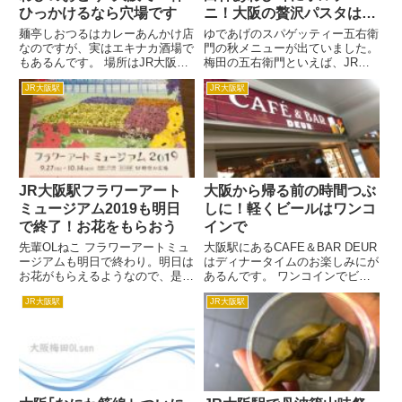
ひっかけるなら穴場です
ニ！大阪の贅沢パスタはこ
ちら！
麺亭しおつるはカレーあんかけ店
ゆであげのスパゲッティー五右衛
なのですが、実はエキナカ酒場で
門の秋メニューが出ていました。
もあるんです。 場所はJR大阪駅
梅田の五右衛門といえば、JR大
です。 エキナカは電車に乗る前
阪駅の構内にあります。 新人OL
JR大阪駅
JR大阪駅
に一杯ひっかけるのにちょうどい
ねこ カッテージチーズと海老の
いですよね。 その中でも気にな
本からすみのクリームソース、炙
ったのが活あわびのおどり。 こ
りラクレットとモッツァレラチー
ちらでは純粋なあわびだけをい...
ズのミートソース、白神あわ...
JR大阪駅フラワーアート
大阪から帰る前の時間つぶ
ミュージアム2019も明日
しに！軽くビールはワンコ
で終了！お花をもらおう
インで
先輩OLねこ フラワーアートミュ
大阪駅にあるCAFE＆BAR DEUR
ージアムも明日で終わり。明日は
はディナータイムのお楽しみにが
お花がもらえるようなので、是非
あるんです。 ワンコインでビー
行ってみてください。
ルとおつまみが選べるので、ちょ
JR大阪駅
JR大阪駅
っと大阪から帰る途中の電車の待
ち時間などに利用できますよ。
おつまみにはソーセージも選べる
ので、ちょっと小腹すき...