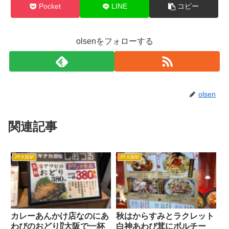
Pocket
LINE
コピー
olsenをフォローする
olsen
関連記事
JR大阪駅
JR大阪駅
カレーあんかけ店なのにあ
秋はからすみとラクレット
わびのおどり⁉大阪で一杯
白神あわび茸にボルチー