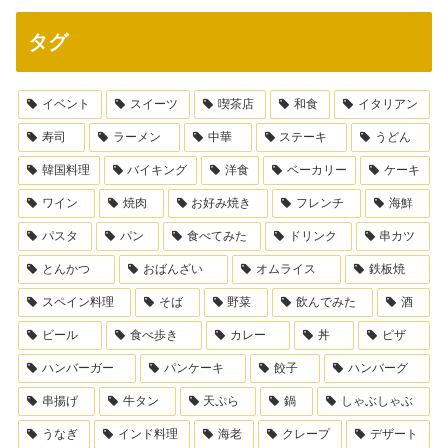
タグ
イベント
スイーツ
喫茶店
和食
イタリアン
寿司
ラーメン
中華
ステーキ
うどん
韓国料理
バイキング
洋食
ベーカリー
ケーキ
ワイン
焼肉
お好み焼き
フレンチ
海鮮
パスタ
パン
食べてみた
ドリンク
串カツ
とんかつ
おばんざい
オムライス
鉄板焼
スペイン料理
そば
野菜
飲んでみた
酒
ビール
食べ歩き
カレー
丼
ピザ
ハンバーガー
パンケーキ
餃子
ハンバーグ
串揚げ
牛タン
天ぷら
鍋
しゃぶしゃぶ
うなぎ
インド料理
海老
クレープ
デザート