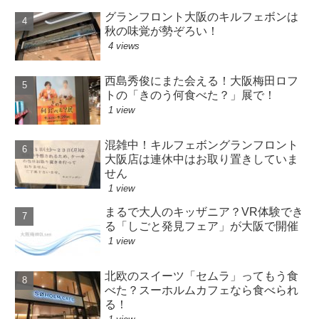
グランフロント大阪のキルフェボンは
秋の味覚が勢ぞろい！
4 views
西島秀俊にまた会える！大阪梅田ロフ
トの「きのう何食べた？」展で！
1 view
混雑中！キルフェボングランフロント
大阪店は連休中はお取り置きしていま
せん
1 view
まるで大人のキッザニア？VR体験でき
る「しごと発見フェア」が大阪で開催
1 view
北欧のスイーツ「セムラ」ってもう食
べた？スーホルムカフェなら食べられ
る！