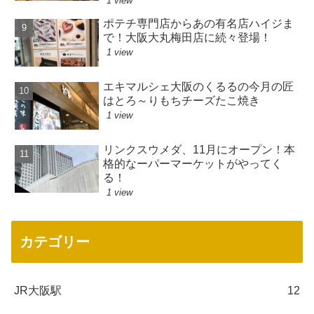
1 view
ポテチ専門店からあの有名店ハイジま
で！大阪大丸梅田店に続々登場！
1 view
エキマルシェ大阪のくるるの今月の匠
はとろ～りもちチーズたこ焼き
1 view
リンクスウメダ、11月にオープン！本
格的なーパーマーケットがやってく
る！
1 view
カテゴリー
JR大阪駅
12