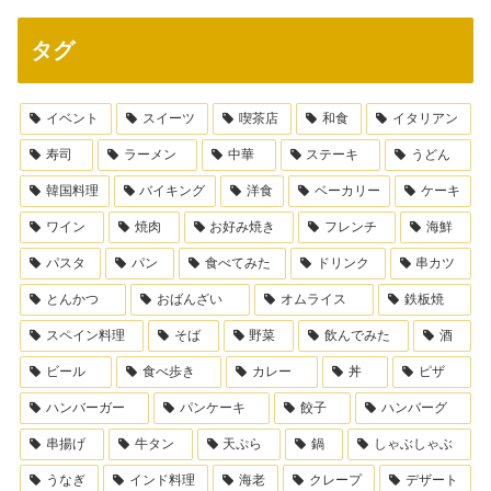
タグ
イベント
スイーツ
喫茶店
和食
イタリアン
寿司
ラーメン
中華
ステーキ
うどん
韓国料理
バイキング
洋食
ベーカリー
ケーキ
ワイン
焼肉
お好み焼き
フレンチ
海鮮
パスタ
パン
食べてみた
ドリンク
串カツ
とんかつ
おばんざい
オムライス
鉄板焼
スペイン料理
そば
野菜
飲んでみた
酒
ビール
食べ歩き
カレー
丼
ピザ
ハンバーガー
パンケーキ
餃子
ハンバーグ
串揚げ
牛タン
天ぷら
鍋
しゃぶしゃぶ
うなぎ
インド料理
海老
クレープ
デザート