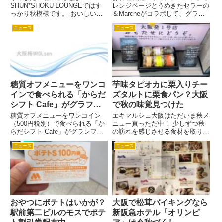
SHUN*SHOKU LOUNGEではす
レンジページとうめきたセラーの
っかり秋模様です。 おいしい秋
＆Marcheがコラボして、グラン
の味覚が食べられますよ。 まだ
フロント大阪店だけの「情熱の国
ニュース
ニュース
まだ暑い日が続きますが……冷凍
スペイン祭」メニューが期間限定
りんごの季節です！
でスタートします！ プロデュー
SHUN*SHOKU LOUNGEには冷
スby「オレンジページ」の限定
凍りんごの文字が！ 新人OL...
メニューは何？ スペイン...
糖質オフメニューをワンコ
芋味タピオカに栗入りチー
インで食べられる「からだ
ズタルトに栗食パン？大阪
シフト Cafe」がグラフロ
で秋の味覚見つけた
でオープン！
糖質オフメニューをワンコイン
エキマルシェ大阪はただいま秋メ
（500円税別）で食べられる「か
ニュー真っただ中！ 少しずつ秋
らだシフト Cafe」がグランフロ
の訪れを感じさせる食材を取り入
ント大阪でオープンします！ 記
れて、各店で旬を感じさせるメニ
ニュース
ニュース
念イベントとして監修のSHIHO
ューが完成しました！ お昼のラ
さんが登場！ カフェのオープン
ンチにもぴったりなものもたくさ
を記念して、SHIHOさんが講師
んあるので、エキマルシェ大阪で
としてスペシャルトーク...
ササっと食べるのもいいです
が、...
おやつにポテトはいかが？
大阪で松茸バイキングなら
駅前第二ビルのモスでポテ
新阪急ホテル「オリンピ