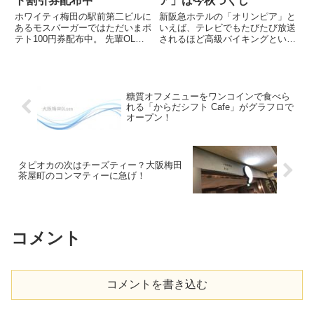
ト割引券配布中
ア」は今秋づくし
ホワイティ梅田の駅前第二ビルに
新阪急ホテルの「オリンピア」と
あるモスバーガーではただいまポ
いえば、テレビでもたびたび放送
テト100円券配布中。 先輩OLね
されるほど高級バイキングという
こ ランチの帰りにポテトでおや
ことで有名です。 9月から「オリ
つも悪くない！
ンピア」では「松茸と秋の味覚を
味わう食のテーマパーク」とし
て、秋の食材をふんだんに使った
バイキングが実施中です。 ち
糖質オフメニューをワンコインで食べら
ょ...
れる「からだシフト Cafe」がグラフロで
オープン！
タピオカの次はチーズティー？大阪梅田
茶屋町のコンマティーに急げ！
コメント
コメントを書き込む