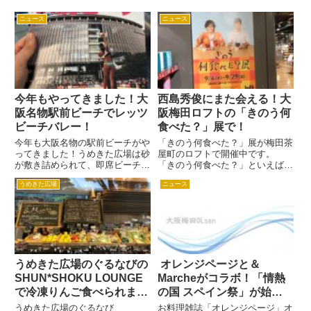
ニュース
ニュース
今年もやってきました！大
西島秀俊にまた会える！大
阪名物駅前ビーチでレッツ
阪梅田ロフトの「きのう何
ビーチバレー！
食べた？」展で！
今年も大阪名物の駅前ビーチがや
「きのう何食べた？」展が梅田茶
ってきました！うめきた広場は砂
屋町のロフトで開催中です。
が敷き詰められて、即席ビーチが
「きのう何食べた？」といえば、
作られます。 大阪のビル群を見
2019年1月ドラマで一躍有名にな
うめきた広場
ニュース
ながらのビーチバレー観戦は中は
りましたよね。 毎週おいしそう
とても不思議な気分が味わえます
なお料理を披露するシローさんを
よ。 ビーチバレーなんて見たこ
見て、同じように作ってしまった
とない！って人はこれを機にビ
人も少なくないはず。 ドラマ...
ー...
うめきた広場のぐるなびの
オレンジページと＆
SHUN*SHOKU LOUNGE
Marcheがコラボ！「情熱
で冷凍りんご食べられま
の国 スペイン祭」が始ま
す！
るよ！
うめきた広場のぐるなび
お料理雑誌「オレンジページ」オ