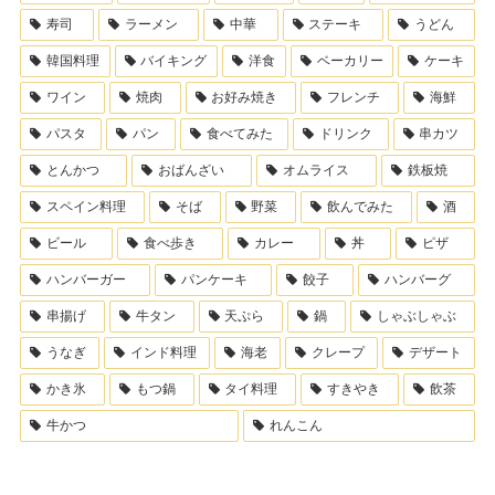
寿司
ラーメン
中華
ステーキ
うどん
韓国料理
バイキング
洋食
ベーカリー
ケーキ
ワイン
焼肉
お好み焼き
フレンチ
海鮮
パスタ
パン
食べてみた
ドリンク
串カツ
とんかつ
おばんざい
オムライス
鉄板焼
スペイン料理
そば
野菜
飲んでみた
酒
ビール
食べ歩き
カレー
丼
ピザ
ハンバーガー
パンケーキ
餃子
ハンバーグ
串揚げ
牛タン
天ぷら
鍋
しゃぶしゃぶ
うなぎ
インド料理
海老
クレープ
デザート
かき氷
もつ鍋
タイ料理
すきやき
飲茶
牛かつ
れんこん