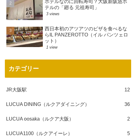
ホテルなのに回転寿司？大阪新阪急ホ
テルの「廻る 元祖寿司」
3 views
西日本初のアツアツのピザを食べるな
らIL PANZEROTTO（イル パンツェロ
ット）
1 view
カテゴリー
JR大阪駅
12
LUCUA DINING（ルクアダイニング）
36
LUCUA oosaka（ルクア大阪）
2
LUCUA1100（ルクアイーレ）
5