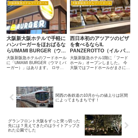
大阪新阪急ホテルフードホール
大阪新阪急ホテルフードホール
大阪新大阪ホテルで手軽に
西日本初のアツアツのピザ
ハンバーガーをほおばるな
を食べるならIL
らUMAMI BURGER（ウマ
PANZEROTTO（イル パン
ミバーガー）
ツェロット）
大阪新阪急ホテルのフードホール
大阪新阪急ホテル1階に「フード
に「UMAMI BURGER（ウマミバ
ホール」オープンしました。 今
ーガー）」はあります。 ロサン
大阪ではフードホールがまさに全
ゼルス発のハンバーガー店で、東
盛期！ 今大阪ではフードホール
京・青山に1号店をオープンした
がまさに全盛期です。阪急梅田エ
際には、最大150人が並んだとい
リアには「梅田フードホール」、
う噂のバーガーショップです。
JR大阪エリアには「ルクアフー
大阪は国内5店舗目。...
ドホール」、そして、2019年...
関西の各鉄道の10月からの値上りは区間
によってまちまちです！
グランフロント大阪をずっと突っ切った
先には？見えてきたのはライトアップさ
れた公園でした