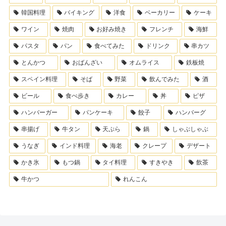
韓国料理
バイキング
洋食
ベーカリー
ケーキ
ワイン
焼肉
お好み焼き
フレンチ
海鮮
パスタ
パン
食べてみた
ドリンク
串カツ
とんかつ
おばんざい
オムライス
鉄板焼
スペイン料理
そば
野菜
飲んでみた
酒
ビール
食べ歩き
カレー
丼
ピザ
ハンバーガー
パンケーキ
餃子
ハンバーグ
串揚げ
牛タン
天ぷら
鍋
しゃぶしゃぶ
うなぎ
インド料理
海老
クレープ
デザート
かき氷
もつ鍋
タイ料理
すきやき
飲茶
牛かつ
れんこん