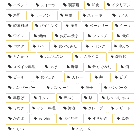
イベント
スイーツ
喫茶店
和食
イタリアン
寿司
ラーメン
中華
ステーキ
うどん
韓国料理
バイキング
洋食
ベーカリー
ケーキ
ワイン
焼肉
お好み焼き
フレンチ
海鮮
パスタ
パン
食べてみた
ドリンク
串カツ
とんかつ
おばんざい
オムライス
鉄板焼
スペイン料理
そば
野菜
飲んでみた
酒
ビール
食べ歩き
カレー
丼
ピザ
ハンバーガー
パンケーキ
餃子
ハンバーグ
串揚げ
牛タン
天ぷら
鍋
しゃぶしゃぶ
うなぎ
インド料理
海老
クレープ
デザート
かき氷
もつ鍋
タイ料理
すきやき
飲茶
牛かつ
れんこん