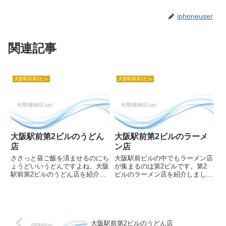
iphoneuser
関連記事
大阪駅前第2ビル
大阪駅前第2ビル
大阪駅前第2ビルのうどん
大阪駅前第2ビルのラーメ
店
ン店
ささっと昼ご飯を済ませるのにち
大阪駅前ビルの中でもラーメン店
ょうどいいうどんですよね。大阪
が集まるのは第2ビルです。第2
駅前第2ビルのうどん店を紹介し
ビルのラーメン店を紹介しましょ
ます。 さぬきうどん 四国屋
う。 麺屋 楼蘭 大阪第2ビルの
（しこくや） 讃岐うどん専門店
楼蘭が楼蘭ラーメンの火付け役と
です。1976年にオープンして以
も言われた店舗で、10数年前の
来、常に人気のうどん店です。弾
オープン当初から人気の有名店で
力のあるさぬきうどんは2日間
もあり、たびたび地元の雑誌に...
熟...
大阪駅前第2ビルのうどん店