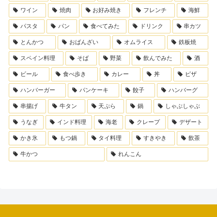
ワイン
焼肉
お好み焼き
フレンチ
海鮮
パスタ
パン
食べてみた
ドリンク
串カツ
とんかつ
おばんざい
オムライス
鉄板焼
スペイン料理
そば
野菜
飲んでみた
酒
ビール
食べ歩き
カレー
丼
ピザ
ハンバーガー
パンケーキ
餃子
ハンバーグ
串揚げ
牛タン
天ぷら
鍋
しゃぶしゃぶ
うなぎ
インド料理
海老
クレープ
デザート
かき氷
もつ鍋
タイ料理
すきやき
飲茶
牛かつ
れんこん