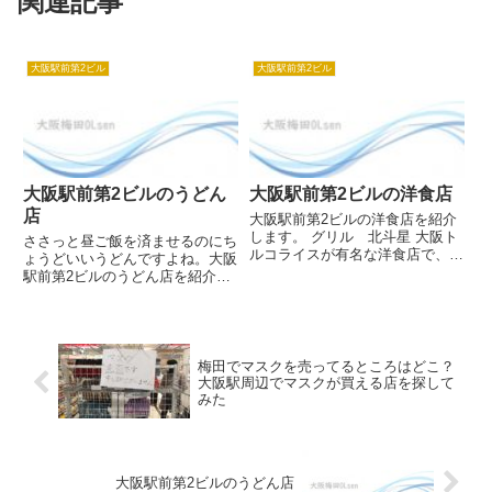
関連記事
大阪駅前第2ビル
大阪駅前第2ビル
大阪駅前第2ビルのうどん
大阪駅前第2ビルの洋食店
店
大阪駅前第2ビルの洋食店を紹介
します。 グリル 北斗星 大阪ト
ささっと昼ご飯を済ませるのにち
ルコライスが有名な洋食店で、ボ
ょうどいいうどんですよね。大阪
リュームが多い点でもサラリーマ
駅前第2ビルのうどん店を紹介し
ンに評判のいいお店です。特にト
ます。 さぬきうどん 四国屋
ンカツの入った「トルコライスポ
（しこくや） 讃岐うどん専門店
ーク」が一番人気です。 大阪ト
です。1976年にオープンして以
ンテキ トンテキが名物の洋食...
来、常に人気のうどん店です。弾
力のあるさぬきうどんは2日間
梅田でマスクを売ってるところはどこ？
熟...
大阪駅周辺でマスクが買える店を探して
みた
大阪駅前第2ビルのうどん店