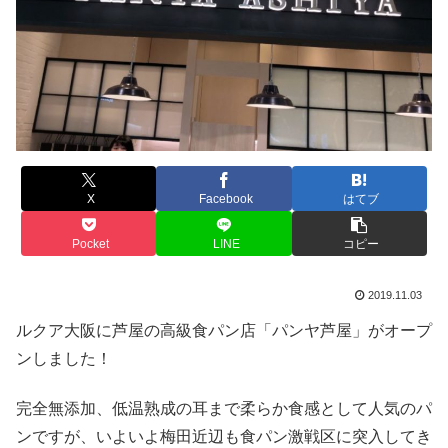
X
Facebook
はてブ
Pocket
LINE
コピー
2019.11.03
ルクア大阪に芦屋の高級食パン店「パンヤ芦屋」がオープ
ンしました！
完全無添加、低温熟成の耳まで柔らか食感として人気のパ
ンですが、いよいよ梅田近辺も食パン激戦区に突入してき