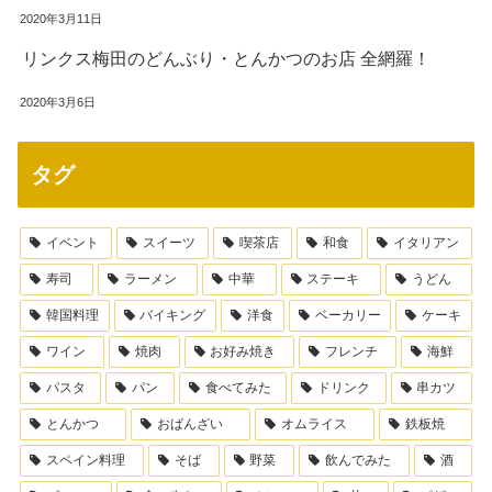
2020年3月11日
リンクス梅田のどんぶり・とんかつのお店 全網羅！
2020年3月6日
タグ
イベント
スイーツ
喫茶店
和食
イタリアン
寿司
ラーメン
中華
ステーキ
うどん
韓国料理
バイキング
洋食
ベーカリー
ケーキ
ワイン
焼肉
お好み焼き
フレンチ
海鮮
パスタ
パン
食べてみた
ドリンク
串カツ
とんかつ
おばんざい
オムライス
鉄板焼
スペイン料理
そば
野菜
飲んでみた
酒