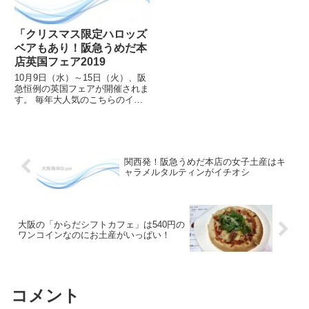
「クリスマス限定ハロッズ
ベアもあり！阪急うめだ本
店英国フェア2019
10月9日（水）～15日（火）、阪
急恒例の英国フェアが開催されま
す。 毎年大人気のこちらのイベ
ント、今年も行列のお店が続々や
ってきて、にぎわうこと間違いな
しです。 イギリスにはなかなか
行けないけれど、デパートの催事
なら、OLも気軽に海外旅行...
関西発！阪急うめだ本店の女子土産はキ
ャラメルタルティンがイチオシ
大阪の「からだシフトカフェ」は540円の
ワンコインなのにお土産がいっぱい！
コメント