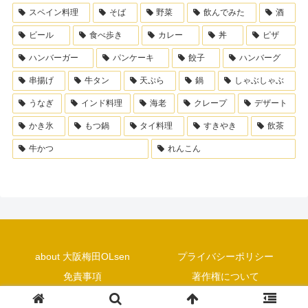
スペイン料理
そば
野菜
飲んでみた
酒
ビール
食べ歩き
カレー
丼
ピザ
ハンバーガー
パンケーキ
餃子
ハンバーグ
串揚げ
牛タン
天ぷら
鍋
しゃぶしゃぶ
うなぎ
インド料理
海老
クレープ
デザート
かき氷
もつ鍋
タイ料理
すきやき
飲茶
牛かつ
れんこん
about 大阪梅田OLsen
プライバシーポリシー
免責事項
著作権について
Copyright © 2018 大阪梅田OLsen All Rights Reserved.