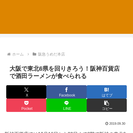
ホーム
阪急うめだ本店
大阪で東北6県を回りきろう！阪神百貨店
で酒田ラーメンが食べられる
X
Facebook
はてブ
Pocket
LINE
コピー
2019.09.30