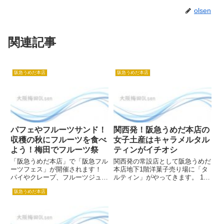
olsen
関連記事
阪急うめだ本店
阪急うめだ本店
パフェやフルーツサンド！
関西発！阪急うめだ本店の
収穫の秋にフルーツを食べ
女子土産はキャラメルタル
よう！梅田でフルーツ祭
ティンがイチオシ
「阪急うめだ本店」で「阪急フル
関西発の常設店として阪急うめだ
ーツフェス」が開催されます！
本店地下1階洋菓子売り場に「タ
パイやクレープ、フルーツジュー
ルティン」がやってきます。 10
スやフルーツサンドなど、フルー
月2日オープンです。 双子の女の
阪急うめだ本店
ツたっぷりの1週間です。 11月27
子のパッケージがとてもかわいく
日から12月3日までの期間限定イ
て女子のちょっとしたプレゼント
ベントです！ 先輩OLねこ 人気店
にも最適です。 人気沸騰中のブ
は33店舗も来るの...
ランドなので、きっとイマド...