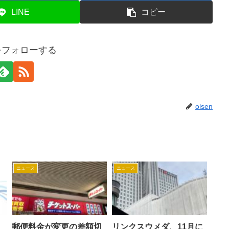
LINE
コピー
nをフォローする
olsen
ニュース
ニュース
ト
郵便料金が変更の差額切
リンクスウメダ、11月に