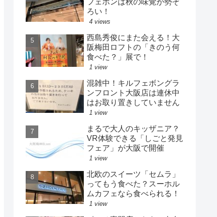
フェボンは秋の味覚が勢ぞ
ろい！
4 views
西島秀俊にまた会える！大
阪梅田ロフトの「きのう何
食べた？」展で！
1 view
混雑中！キルフェボングラ
ンフロント大阪店は連休中
はお取り置きしていません
1 view
まるで大人のキッザニア？
VR体験できる「しごと発見
フェア」が大阪で開催
1 view
北欧のスイーツ「セムラ」
ってもう食べた？スーホル
ムカフェなら食べられる！
1 view