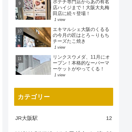
ポテチ専門店からあの有名
店ハイジまで！大阪大丸梅
田店に続々登場！
1 view
エキマルシェ大阪のくるる
の今月の匠はとろ～りもち
チーズたこ焼き
1 view
リンクスウメダ、11月にオ
ープン！本格的なーパーマ
ーケットがやってくる！
1 view
カテゴリー
JR大阪駅
12