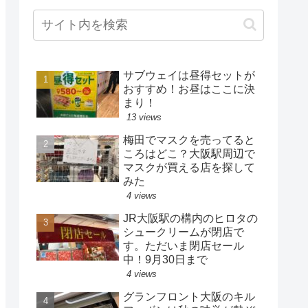
サブウェイは昼得セットが
おすすめ！お昼はここに決
まり！
13 views
梅田でマスクを売ってると
ころはどこ？大阪駅周辺で
マスクが買える店を探して
みた
4 views
JR大阪駅の構内のヒロタの
シュークリームが閉店で
す。ただいま閉店セール
中！9月30日まで
4 views
グランフロント大阪のキル