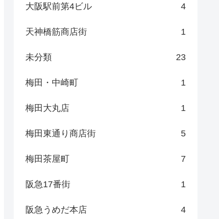
大阪駅前第4ビル
4
天神橋筋商店街
1
未分類
23
梅田・中崎町
1
梅田大丸店
1
梅田東通り商店街
5
梅田茶屋町
7
阪急17番街
1
阪急うめだ本店
4