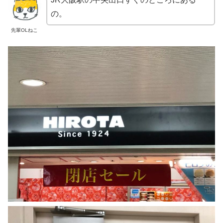
の。
先輩OLねこ