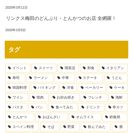
2020年3月11日
リンクス梅田のどんぶり・とんかつのお店 全網羅！
2020年3月6日
タグ
イベント
スイーツ
喫茶店
和食
イタリアン
寿司
ラーメン
中華
ステーキ
うどん
韓国料理
バイキング
洋食
ベーカリー
ケーキ
ワイン
焼肉
お好み焼き
フレンチ
海鮮
パスタ
パン
食べてみた
ドリンク
串カツ
とんかつ
おばんざい
オムライス
鉄板焼
スペイン料理
そば
野菜
飲んでみた
酒