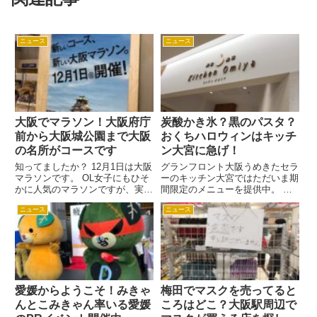
ニュース
ニュース
大阪でマラソン！大阪府庁
炭酸かき氷？黒のパスタ？
前から大阪城公園まで大阪
おくちハロウィンはキッチ
の名所がコースです
ン大宮に急げ！
知ってましたか？ 12月1日は大阪
グランフロント大阪うめきたセラ
マラソンです。 OL女子にもひそ
ーのキッチン大宮ではただいま期
かに人気のマラソンですが、実は
間限定のメニューを提供中。 し
こちらのマラソン、競争倍率が4
ゅわしゅわ炭酸なのにかき氷とい
ニュース
ニュース
倍以上というとても人気のマラソ
う新食感かき氷やハロウィンパス
ン大会です。 市民アスリート枠
タのイカ墨パスタもあるから、ハ
は開始10分で定員締め切りにな
ロウィンパーティーで集まっちゃ
ったほどの人気っぷりです...
いましょう。 先輩OLねこ こ...
愛媛からようこそ！みきゃ
梅田でマスクを売ってると
んとこみきゃん率いる愛媛
ころはどこ？大阪駅周辺で