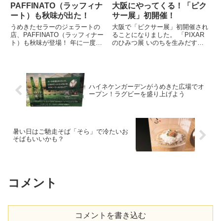
PAFFINATO（ラッフィナ
大阪にやってくる！「ピク
ート）も秋味が出た！
サー展」初開催！
うめきたセラーのジェラートの
大阪で「ピクサー展」初開催され
店、PAFFINATO（ラッフィナー
ることになりました。 「PIXAR
ト）も秋味が登場！ 年に一度の
のひみつ展 いのちを生みだすサ
カボチャプリンフレーバーです！
イエンス」として、グランフロン
まだまだ暑い日が続くので、アイ
ト大阪北館 ナレッジキャピタル
ス片手にグランフロント大阪をお
イベントラボ」で開催！ 2015年
散歩も素敵ですね。 先輩OLねこ
に米国でスタートしたこちらのイ
もうすっかりうめきた...
ベントは、2019年...
ハイネケンガーデンがうめきた広場でオ
ープン！ラグビーを盛り上げよう
暑い日はご馳走そば「そら」で冷たいお
そばもいいかも？
コメント
コメントを書き込む