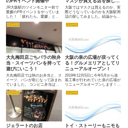
のPRイベント開催中
マスクが買える店を探して
みた
JR大阪駅のツインモニター前で
大阪ではマスクは買えるのか、実
愛媛のPRイベントをやっていま
際どうなっているのかを大阪駅周
した！ 「疲れたら。愛媛」とい
辺の探してみました。結論から言
うことで、愛媛に癒されにいきま
うと根気よく探すとマスクは買え
ニュース
ニュース
しょう。 先輩OLねこ 朝早くから
る可能性大です。マスクを売って
準備中。ご苦労様です。 新人OL
いたお店の地図も貼りましたので
ねこ 愛媛といったらやっぱりみ
チェックしてみてください！ JR
かん県。いろんなみかんの...
大阪駅のホームにあるセブンイ...
大丸梅田店ごちパラの秋弁
大阪の泉の広場が戻ってく
当・スイーツパンを持って
る！グルメエリアとしてリ
遊びにいこう！
ニューアルオープン！
大丸梅田店では秋のお弁当と、ス
2019年12月5日に今年5月から改
イーツ、パンが歌になって詠まれ
装工事が行われていた泉の広場が
ていました。 コンビニ弁当ばか
リニューアルオープンします！
りじゃなくて、たまにはこういう
グルメエリアになって戻ってきま
ニュース
ニュース
お弁当もおすすめ。 OLのお弁当
した。 グルメエリアは3エリアに
としても季節感があって、きっと
分かれていて、1つ目は阪神電車
みんなの注目の的になること間違
に近い「扇町ゾーン」。 ビジネ
いなしですね。 日替わりで色...
ス客やOL客のランチタ...
ジェラートのお店
トイ・ストーリーもニモも