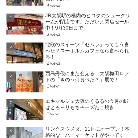
4 views
JR大阪駅の構内のヒロタのシュークリ
ームが閉店です。ただいま閉店セール
中！9月30日まで
3 views
北欧のスイーツ「セムラ」ってもう食
べた？スーホルムカフェなら食べられ
る！
2 views
西島秀俊にまた会える！大阪梅田ロフ
トの「きのう何食べた？」展で！
1 view
エキマルシェ大阪のくるるの今月の匠
はとろ～りもちチーズたこ焼き
1 view
リンクスウメダ、11月にオープン！本
格的なーパーマーケットがやってく