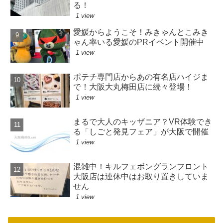
る！
1 view
愛媛からようこそ！みきゃんとこみき
ゃん率いる愛媛のPRイベント開催中
1 view
ポテチ専門店からあの有名店ハイジま
で！大阪大丸梅田店に続々登場！
1 view
まるで大人のキッザニア？VR体験でき
る「しごと発見フェア」が大阪で開催
1 view
混雑中！キルフェボングランフロント
大阪店は連休中はお取り置きしていま
せん
1 view