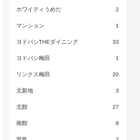
ホワイティうめだ
2
マンション
1
ヨドバシTHEダイニング
33
ヨドバシ梅田
1
リンクス梅田
20
北新地
3
北館
27
南館
8
堂島
2