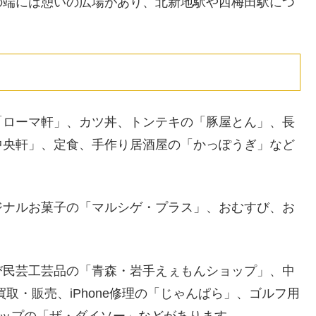
の端には憩いの広場があり、北新地駅や西梅田駅につ
「ローマ軒」、カツ丼、トンテキの「豚屋とん」、長
中央軒」、定食、手作り居酒屋の「かっぽうぎ」など
ジナルお菓子の「マルシゲ・プラス」、おむすび、お
び民芸工芸品の「青森・岩手えぇもんショップ」、中
取・販売、iPhone修理の「じゃんぱら」、ゴルフ用
ョップの「ザ・ダイソー」などがあります。