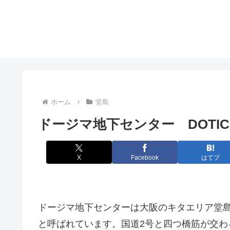
ホーム
堂島
ドージマ地下センター DOTI
X
Facebook
はてブ
ドージマ地下センターは大阪のキタエリア堂島
と呼ばれています。国道2号と四つ橋筋が交わる