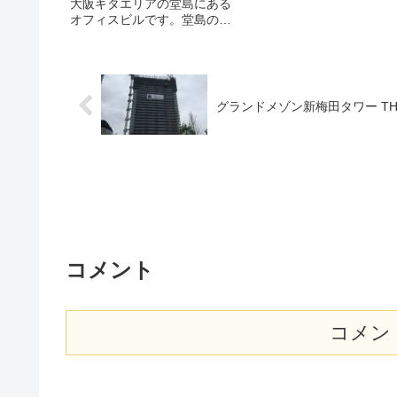
大阪キタエリアの堂島にある
オフィスビルです。堂島のラ
ンドマーク的存在となってい
ます。 堂島アバンザの概要
大阪市北区堂島の四つ橋筋に
面して建っていている建物
は、前のスペースが広くとら
グランドメゾン新梅田タワー THE C
れていて、都会のオアシスの
よ...
コメント
コメン