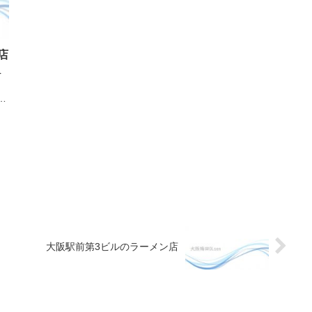
店
を
同
日
く
ご
イ
大阪駅前第3ビルのラーメン店