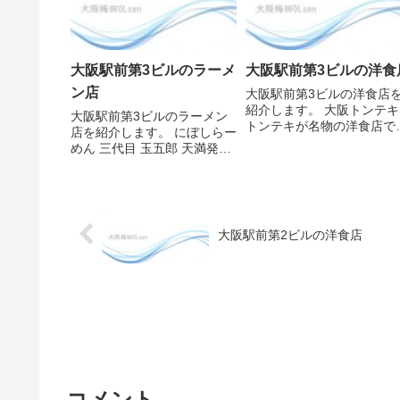
大阪駅前第3ビルのラーメ
大阪駅前第3ビルの洋食
ン店
大阪駅前第3ビルの洋食店
紹介します。 大阪トンテキ
大阪駅前第3ビルのラーメン
トンテキが名物の洋食店で
店を紹介します。 にぼしらー
す。大阪駅前第2ビルにも
めん 三代目 玉五郎 天満発の
じ店があります。三重県四
煮干し系スープのラーメンと
市のトンテキが食べられま
つけ麺のお店です。煮干しを
す。トンテキはやわらかい
メインとしたスープはまろや
醤油ベースのたれが絡んで
かなすっきりとした味わい
飯の進むおいしさです。サ
で、中太縮れ麺と相性も抜群
大阪駅前第2ビルの洋食店
ズは20...
です。卓上に煮干しふりかけ
が...
コメント