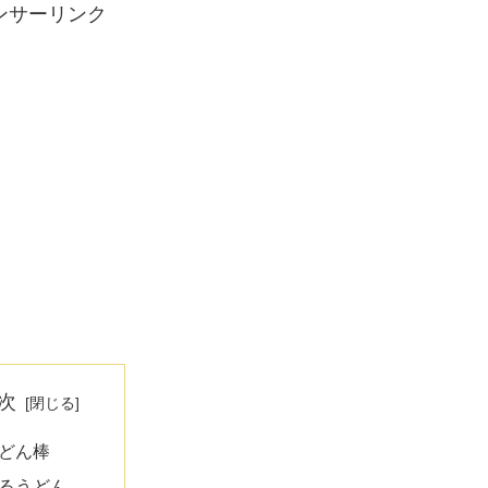
ンサーリンク
次
どん棒
るうどん