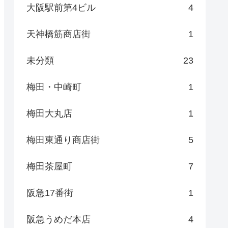
大阪駅前第4ビル
4
天神橋筋商店街
1
未分類
23
梅田・中崎町
1
梅田大丸店
1
梅田東通り商店街
5
梅田茶屋町
7
阪急17番街
1
阪急うめだ本店
4