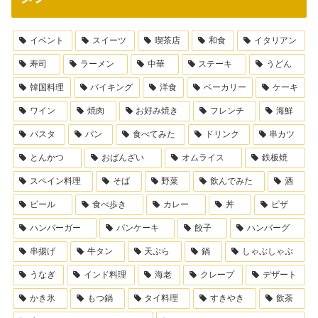
イベント
スイーツ
喫茶店
和食
イタリアン
寿司
ラーメン
中華
ステーキ
うどん
韓国料理
バイキング
洋食
ベーカリー
ケーキ
ワイン
焼肉
お好み焼き
フレンチ
海鮮
パスタ
パン
食べてみた
ドリンク
串カツ
とんかつ
おばんざい
オムライス
鉄板焼
スペイン料理
そば
野菜
飲んでみた
酒
ビール
食べ歩き
カレー
丼
ピザ
ハンバーガー
パンケーキ
餃子
ハンバーグ
串揚げ
牛タン
天ぷら
鍋
しゃぶしゃぶ
うなぎ
インド料理
海老
クレープ
デザート
かき氷
もつ鍋
タイ料理
すきやき
飲茶