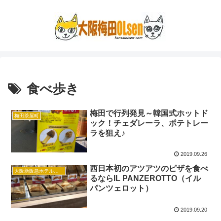
食べ歩き
梅田で行列発見～韓国式ホットド
梅田茶屋町
ック！チェダレーラ、ポテトレー
ラを狙え♪
2019.09.26
西日本初のアツアツのピザを食べ
大阪新阪急ホテルフードホール
るならIL PANZEROTTO（イル
パンツェロット）
2019.09.20