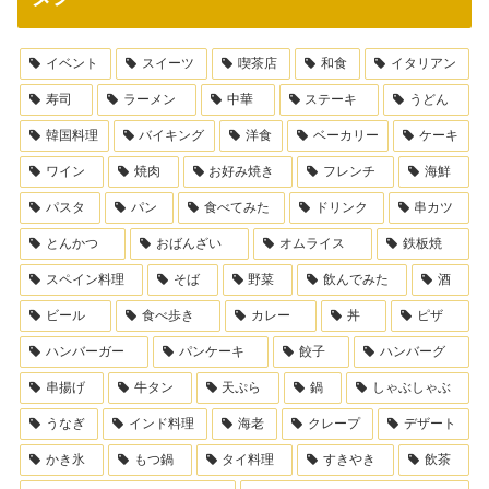
イベント
スイーツ
喫茶店
和食
イタリアン
寿司
ラーメン
中華
ステーキ
うどん
韓国料理
バイキング
洋食
ベーカリー
ケーキ
ワイン
焼肉
お好み焼き
フレンチ
海鮮
パスタ
パン
食べてみた
ドリンク
串カツ
とんかつ
おばんざい
オムライス
鉄板焼
スペイン料理
そば
野菜
飲んでみた
酒
ビール
食べ歩き
カレー
丼
ピザ
ハンバーガー
パンケーキ
餃子
ハンバーグ
串揚げ
牛タン
天ぷら
鍋
しゃぶしゃぶ
うなぎ
インド料理
海老
クレープ
デザート
かき氷
もつ鍋
タイ料理
すきやき
飲茶