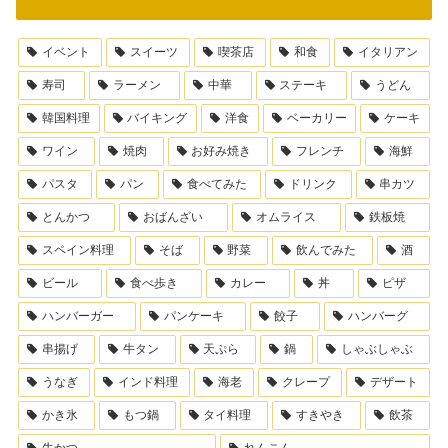
イベント
スイーツ
喫茶店
和食
イタリアン
寿司
ラーメン
中華
ステーキ
うどん
韓国料理
バイキング
洋食
ベーカリー
ケーキ
ワイン
焼肉
お好み焼き
フレンチ
海鮮
パスタ
パン
食べてみた
ドリンク
串カツ
とんかつ
おばんざい
オムライス
鉄板焼
スペイン料理
そば
野菜
飲んでみた
酒
ビール
食べ歩き
カレー
丼
ピザ
ハンバーガー
パンケーキ
餃子
ハンバーグ
串揚げ
牛タン
天ぷら
鍋
しゃぶしゃぶ
うなぎ
インド料理
海老
クレープ
デザート
かき氷
もつ鍋
タイ料理
すきやき
飲茶
牛かつ
れんこん